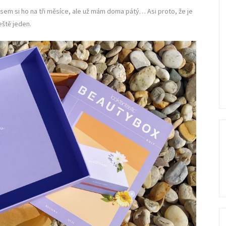
jsem si ho na tři měsíce, ale už mám doma pátý… Asi proto, že je
eště jeden.
Se