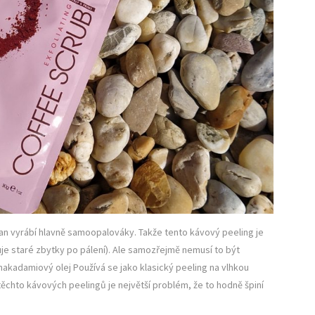
Tan vyrábí hlavně samoopalováky. Takže tento kávový peeling je
 staré zbytky po pálení). Ale samozřejmě nemusí to být
kadamiový olej Používá se jako klasický peeling na vlhkou
ěchto kávových peelingů je největší problém, že to hodně špiní