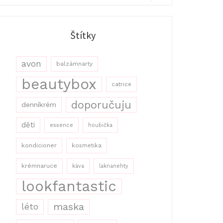
r:
Search
Štítky
avon
balzámnarty
beautybox
catrice
doporučuju
denníkrém
děti
essence
houbička
kondicioner
kosmetika
krémnaruce
káva
laknanehty
lookfantastic
maska
léto