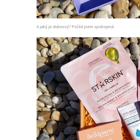
A jaký je dubnový? Pořád jsem spokojená.