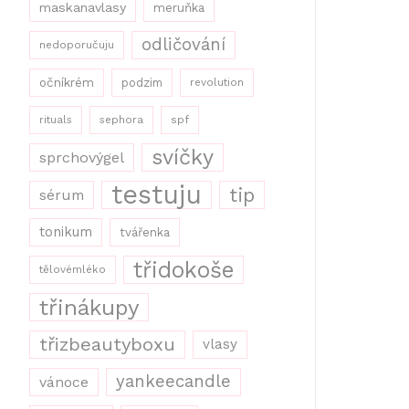
maskanavlasy
meruňka
odličování
nedoporučuju
očníkrém
podzim
revolution
rituals
sephora
spf
svíčky
sprchovýgel
testuju
tip
sérum
tonikum
tvářenka
třidokoše
tělovémléko
třinákupy
třizbeautyboxu
vlasy
yankeecandle
vánoce