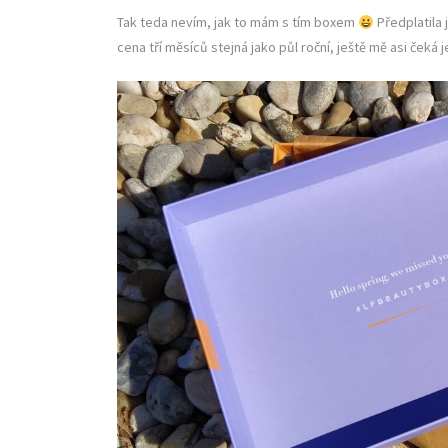
Tak teda nevím, jak to mám s tím boxem
Předplatila 
cena tří měsíců stejná jako půl roční, ještě mě asi čeká j