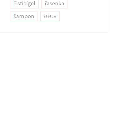
řasenka
čistícígel
šampon
štětce