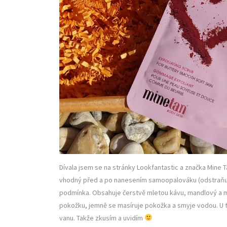
Dívala jsem se na stránky Lookfantastic a značka Mine 
vhodný před a po nanesením samoopalováku (odstraňuje
podmínka. Obsahuje čerstvě mletou kávu, mandlový a ma
pokožku, jemně se masíruje pokožka a smyje vodou. U t
vanu. Takže zkusím a uvidím