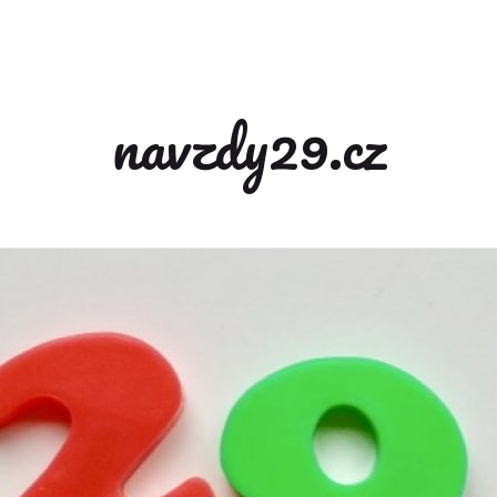
navzdy29.cz