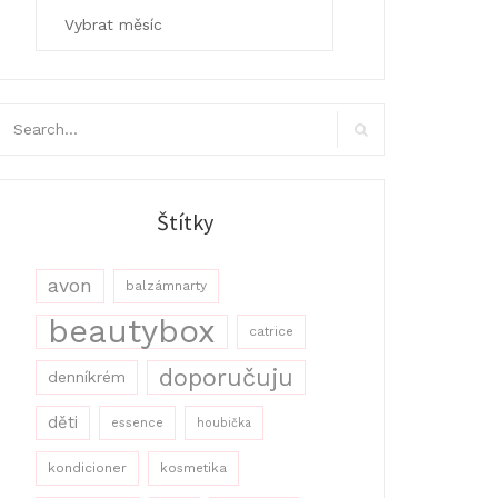
Archivy
arch
r:
Search
Štítky
avon
balzámnarty
beautybox
catrice
doporučuju
denníkrém
děti
essence
houbička
kondicioner
kosmetika