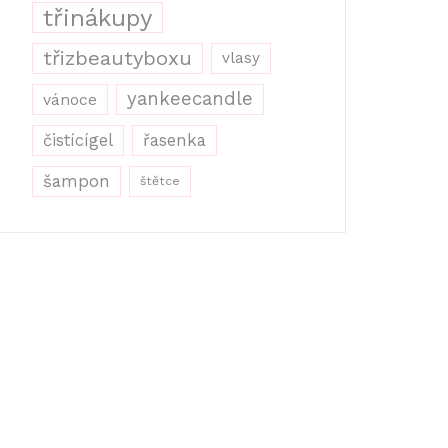
třinákupy
třizbeautyboxu
vlasy
yankeecandle
vánoce
řasenka
čistícígel
šampon
štětce