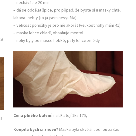
– nechává se 20 min
– dá se oddělat špice, pro případ, že byste si u masky chtěli
lakovat nehty (to já jsem nevyužila)
– velikost ponožky je pro mě akorát (velikost nohy mám 41)
é
– maska lehce chladí, obsahuje mentol
ář
– nohy byly po masce hebké, paty lehce změkly
Cena plného balení:
na LF stojí 1ks 175,-
ma
Koupila bych si znovu?
Maska byla skvělá. Jednou za čas