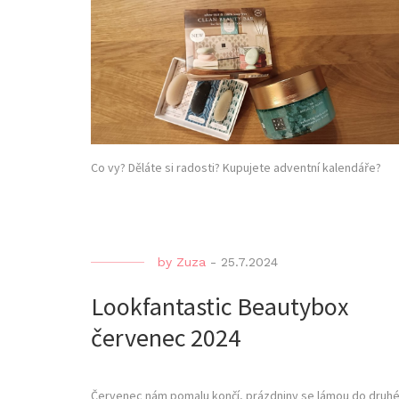
Co vy? Děláte si radosti? Kupujete adventní kalendáře?
by
Zuza
-
25.7.2024
Lookfantastic Beautybox
červenec 2024
Červenec nám pomalu končí, prázdniny se lámou do druh