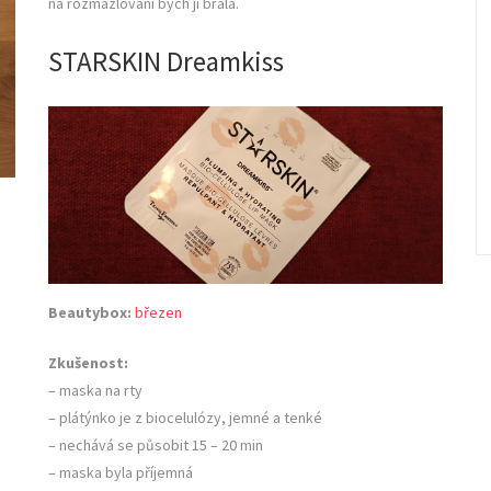
na rozmazlování bych ji brala.
STARSKIN Dreamkiss
Beautybox:
březen
Zkušenost:
– maska na rty
– plátýnko je z biocelulózy, jemné a tenké
– nechává se působit 15 – 20 min
– maska byla příjemná
é