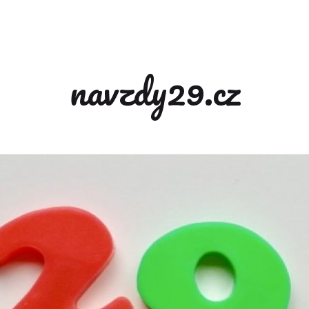
navzdy29.cz