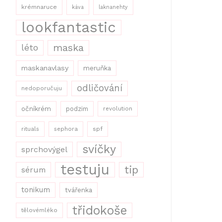
krémnaruce
káva
laknanehty
lookfantastic
maska
léto
maskanavlasy
meruňka
odličování
nedoporučuju
očníkrém
podzim
revolution
rituals
sephora
spf
svíčky
sprchovýgel
testuju
tip
sérum
tonikum
tvářenka
třidokoše
tělovémléko