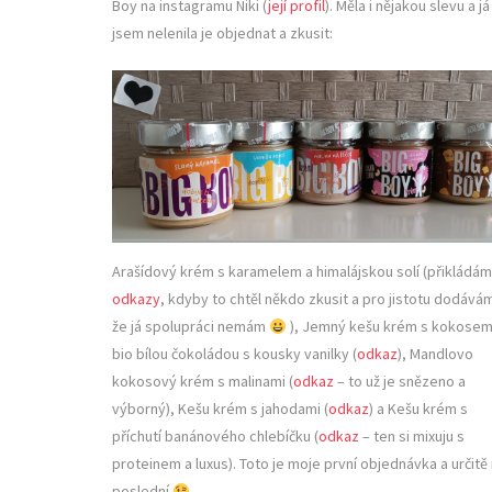
Boy na instagramu Niki (
její profil
). Měla i nějakou slevu a já
jsem nelenila je objednat a zkusit:
Arašídový krém s karamelem a himalájskou solí (přikládám
odkazy
, kdyby to chtěl někdo zkusit a pro jistotu dodává
že já spolupráci nemám
), Jemný kešu krém s kokosem
bio bílou čokoládou s kousky vanilky (
odkaz
), Mandlovo
kokosový krém s malinami (
odkaz
– to už je snězeno a
výborný), Kešu krém s jahodami (
odkaz
) a Kešu krém s
příchutí banánového chlebíčku (
odkaz
– ten si mixuju s
proteinem a luxus). Toto je moje první objednávka a určitě
poslední