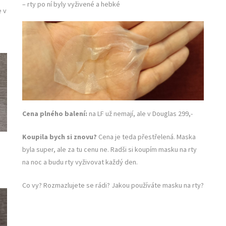
– rty po ní byly vyživené a hebké
e v
Cena plného balení:
na LF už nemají, ale v Douglas 299,-
Koupila bych si znovu?
Cena je teda přestřelená. Maska
byla super, ale za tu cenu ne. Radši si koupím masku na rty
na noc a budu rty vyživovat každý den.
Co vy? Rozmazlujete se rádi? Jakou používáte masku na rty?