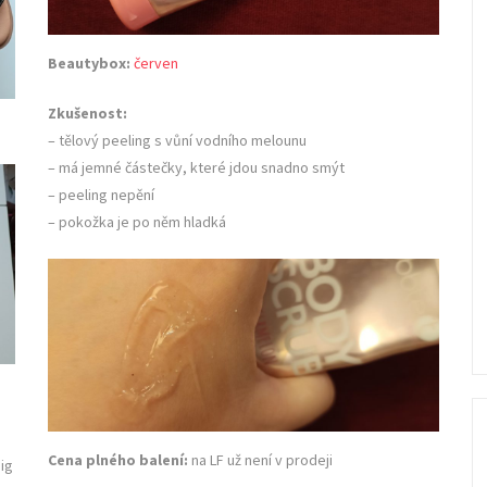
Beautybox:
červen
Zkušenost:
– tělový peeling s vůní vodního melounu
– má jemné částečky, které jdou snadno smýt
– peeling nepění
– pokožka je po něm hladká
Cena plného balení:
na LF už není v prodeji
ig