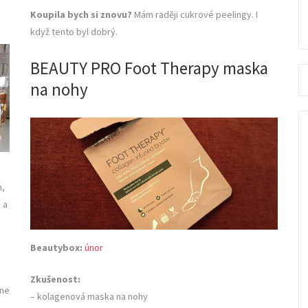
Koupila bych si znovu?
Mám raději cukrové peelingy. I
když tento byl dobrý.
BEAUTY PRO Foot Therapy maska
Se
na nohy
fo
m,
 a
Beautybox:
únor
Zkušenost:
 ne
– kolagenová maska na nohy