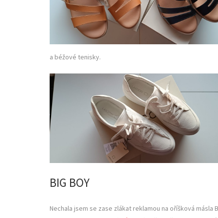
a béžové tenisky.
BIG BOY
Nechala jsem se zase zlákat reklamou na oříšková másla B