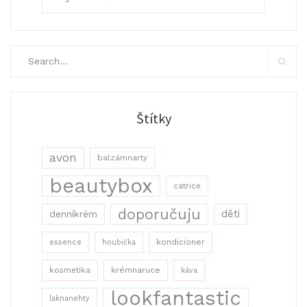
Search
for:
Search
Štítky
avon
balzámnarty
beautybox
catrice
doporučuju
děti
denníkrém
kondicioner
essence
houbička
kosmetika
krémnaruce
káva
lookfantastic
laknanehty