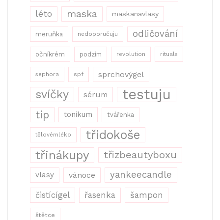
maska
léto
maskanavlasy
odličování
meruňka
nedoporučuju
očníkrém
podzim
revolution
rituals
sprchovýgel
sephora
spf
testuju
svíčky
sérum
tip
tonikum
tvářenka
třidokoše
tělovémléko
třinákupy
třizbeautyboxu
yankeecandle
vlasy
vánoce
řasenka
šampon
čistícígel
štětce