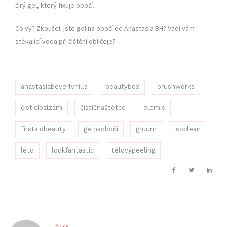
čirý gel, který fixuje obočí.
Co vy? Zkoušeli jste gel na obočí od Anastasia BH? Vadí vám
stékající voda při čištění obličeje?
anastasiabeverlyhills
beautybox
brushworks
čistícíbalzám
čističnaštětce
elemis
firstaidbeauty
gelnaobočí
gruum
isoclean
léto
lookfantastic
tělovýpeeling
Zuza