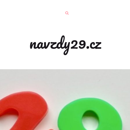
navzdy29.cz