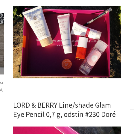
ci
á,
LORD & BERRY Line/shade Glam
Eye Pencil 0,7 g, odstín #230 Doré