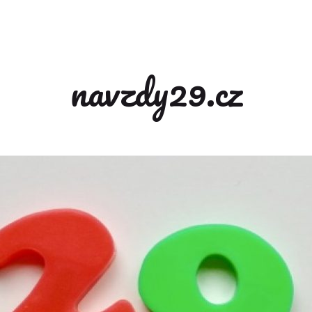
navzdy29.cz