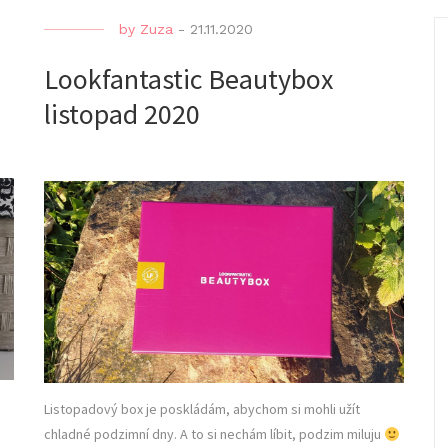
by
Zuza
-
21.11.2020
Lookfantastic Beautybox
listopad 2020
Listopadový box je poskládám, abychom si mohli užít
chladné podzimní dny. A to si nechám líbit, podzim miluju