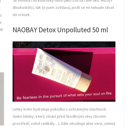
Je vhodná i na kouřovky nebo jako stín na celé oko. Má být
u
dlouhodržící, tak to jsem zvědavá, jestli se mi nebude slívat
t
do vrásek.
o.
e
NAOBAY Detox Unpolluted 50 ml
tě
Lehký krém hydratuje pokožku s ochrannými vlastnosti
Ginko biloby, který chrání před škodlivými vlivy (životní
prostředí, volné radikály…). Dále obsahuje aloe vera, zelený