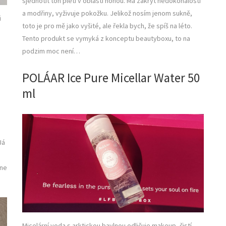
sjednotit tón pleti v oblasti nohou. Má zakrýt nedokonalosti
a modřiny, vyživuje pokožku. Jelikož nosím jenom sukně,
i
toto je pro mě jako vyšité, ale řekla bych, že spíš na léto.
Tento produkt se vymyká z konceptu beautyboxu, to na
podzim moc není…
POLÁAR Ice Pure Micellar Water 50
ml
Já
ene
Micelární voda s arktickou bavlnou odličuje makeup, čistí