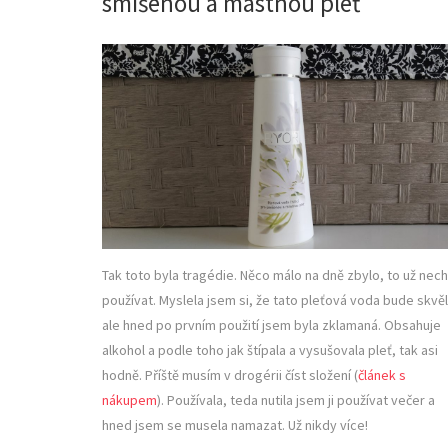
smíšenou a mastnou pleť
Tak toto byla tragédie. Něco málo na dně zbylo, to už nech
používat. Myslela jsem si, že tato pleťová voda bude skvěl
ale hned po prvním použití jsem byla zklamaná. Obsahuje
alkohol a podle toho jak štípala a vysušovala pleť, tak asi
hodně. Příště musím v drogérii číst složení (
článek s
nákupem
). Používala, teda nutila jsem ji používat večer a
hned jsem se musela namazat. Už nikdy více!