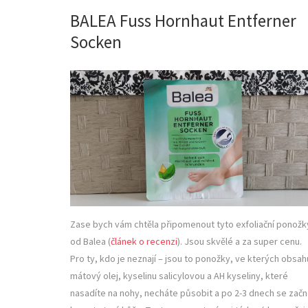
BALEA Fuss Hornhaut Entferner
Socken
Zase bych vám chtěla připomenout tyto exfoliační ponožk
od Balea (
článek o recenzi
). Jsou skvělé a za super cenu.
Pro ty, kdo je neznají – jsou to ponožky, ve kterých obsahu
mátový olej, kyselinu salicylovou a AH kyseliny, které
nasadíte na nohy, necháte působit a po 2-3 dnech se zač