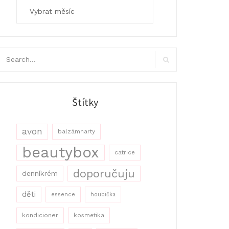
Archivy
arch
r:
Search
Štítky
avon
balzámnarty
beautybox
catrice
doporučuju
denníkrém
děti
essence
houbička
kondicioner
kosmetika