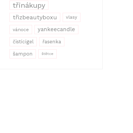
třinákupy
třizbeautyboxu
vlasy
yankeecandle
vánoce
řasenka
čistícígel
šampon
štětce