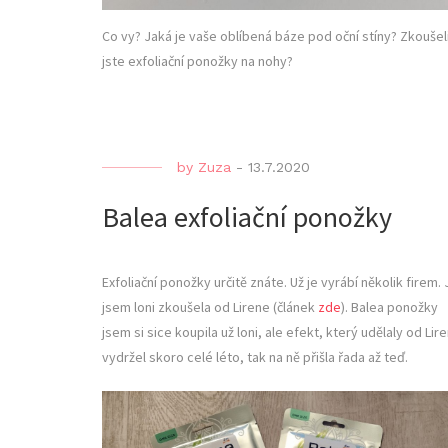
Co vy? Jaká je vaše oblíbená báze pod oční stíny? Zkoušel
jste exfoliační ponožky na nohy?
by
Zuza
-
13.7.2020
Balea exfoliační ponožky
Exfoliační ponožky určitě znáte. Už je vyrábí několik firem. 
jsem loni zkoušela od Lirene (článek
zde
). Balea ponožky
jsem si sice koupila už loni, ale efekt, který udělaly od Lir
vydržel skoro celé léto, tak na ně přišla řada až teď.