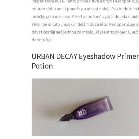
loupat stará kůže. Tento proces trvá asi týden (doporučuj
po tuto dobu nosit ponožky a mazat nohy). Pak budete mí
nožičky jako miminko. Efekt aspoň mě vydrží docela dlouh
Většinou si tuto „masku“ dělám 2x za léto. Nedoporučuje s
dávat častěji než jednou za měsíc. Já jsem spokojená, urči
doporučuju!
URBAN DECAY Eyeshadow Primer
Potion