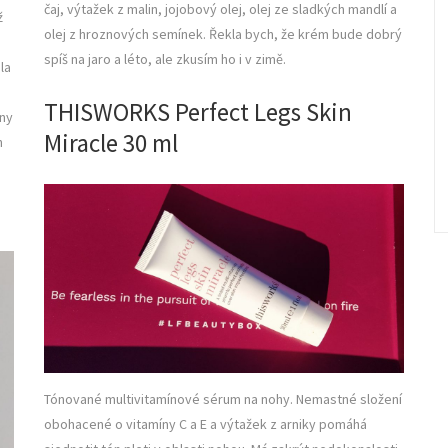
čaj, výtažek z malin, jojobový olej, olej ze sladkých mandlí a
ž
olej z hroznových semínek. Řekla bych, že krém bude dobrý
spíš na jaro a léto, ale zkusím ho i v zimě.
la
THISWORKS Perfect Legs Skin
íny
Miracle 30 ml
h
,
Tónované multivitamínové sérum na nohy. Nemastné složení
obohacené o vitamíny C a E a výtažek z arniky pomáhá