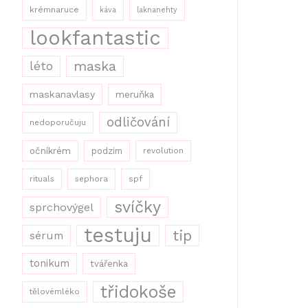
krémnaruce
káva
laknanehty
lookfantastic
maska
léto
maskanavlasy
meruňka
odličování
nedoporučuju
očníkrém
podzim
revolution
rituals
sephora
spf
svíčky
sprchovýgel
testuju
tip
sérum
tonikum
tvářenka
třidokoše
tělovémléko