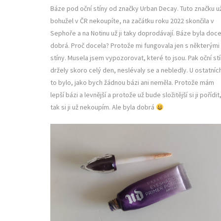
Báze pod oční stíny od značky Urban Decay. Tuto značku u
bohužel v ČR nekoupíte, na začátku roku 2022 skončila v
Sephoře a na Notinu už ji taky doprodávají. Báze byla doce
dobrá. Proč docela? Protože mi fungovala jen s některými
stíny. Musela jsem vypozorovat, které to jsou. Pak oční st
držely skoro celý den, neslévaly se a nebledly. U ostatníc
to bylo, jako bych žádnou bázi ani neměla. Protože mám
lepší bázi a levnější a protože už bude složitější si ji pořídit
tak si ji už nekoupím. Ale byla dobrá