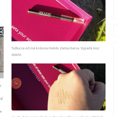
Se
fo
Tužka na oči má krásnou hnědo zlatou barvu. Vypadá moc
dobře.
y
jí
ne