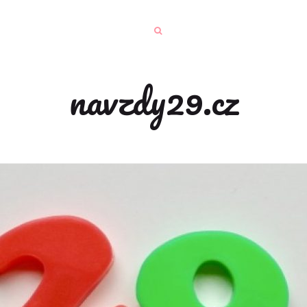
navzdy29.cz