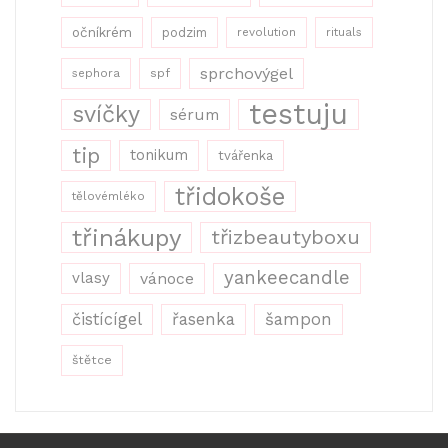
očníkrém
podzim
revolution
rituals
sprchovýgel
sephora
spf
testuju
svíčky
sérum
tip
tonikum
tvářenka
třidokoše
tělovémléko
třinákupy
třizbeautyboxu
yankeecandle
vlasy
vánoce
řasenka
šampon
čistícígel
štětce