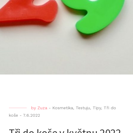
by
Zuza
-
Kosmetika
,
Testuju
,
Tipy
,
Tři do
koše
-
7.6.2022
Tři do koše v květnu 2022