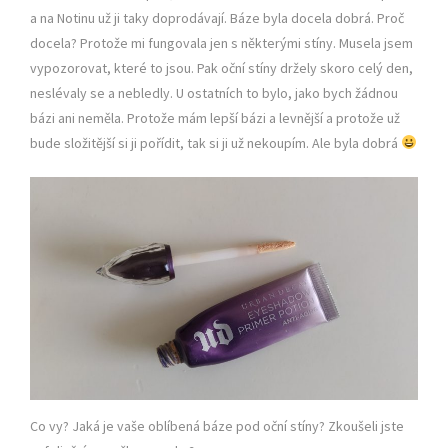
a na Notinu už ji taky doprodávají. Báze byla docela dobrá. Proč
docela? Protože mi fungovala jen s některými stíny. Musela jsem
vypozorovat, které to jsou. Pak oční stíny držely skoro celý den,
neslévaly se a nebledly. U ostatních to bylo, jako bych žádnou
bázi ani neměla. Protože mám lepší bázi a levnější a protože už
bude složitější si ji pořídit, tak si ji už nekoupím. Ale byla dobrá
Co vy? Jaká je vaše oblíbená báze pod oční stíny? Zkoušeli jste