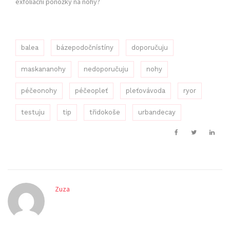
exfoliační ponožky na nohy?
balea
bázepodočnístíny
doporučuju
maskananohy
nedoporučuju
nohy
péčeonohy
péčeopleť
pleťovávoda
ryor
testuju
tip
třidokoše
urbandecay
Zuza