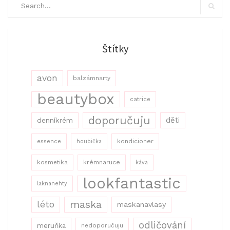
for:
Search
Štítky
avon
balzámnarty
beautybox
catrice
doporučuju
děti
denníkrém
kondicioner
essence
houbička
kosmetika
krémnaruce
káva
lookfantastic
laknanehty
maska
léto
maskanavlasy
odličování
meruňka
nedoporučuju