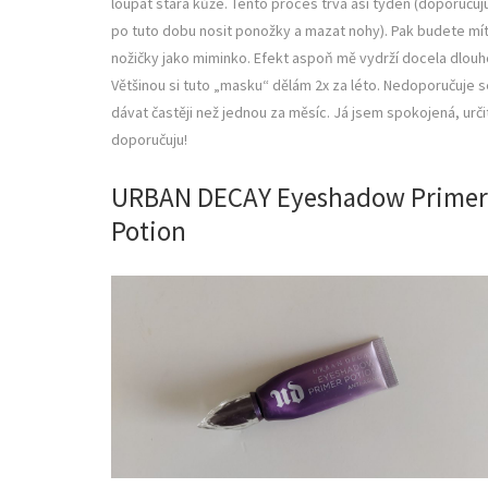
loupat stará kůže. Tento proces trvá asi týden (doporučuj
po tuto dobu nosit ponožky a mazat nohy). Pak budete mí
nožičky jako miminko. Efekt aspoň mě vydrží docela dlouh
Většinou si tuto „masku“ dělám 2x za léto. Nedoporučuje s
dávat častěji než jednou za měsíc. Já jsem spokojená, urči
doporučuju!
URBAN DECAY Eyeshadow Primer
Potion