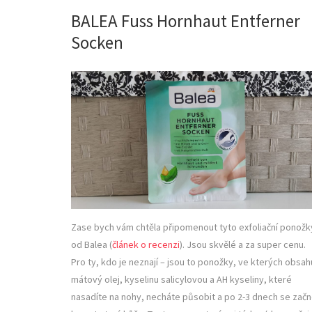
BALEA Fuss Hornhaut Entferner
Socken
Zase bych vám chtěla připomenout tyto exfoliační ponožk
od Balea (
článek o recenzi
). Jsou skvělé a za super cenu.
Pro ty, kdo je neznají – jsou to ponožky, ve kterých obsahu
mátový olej, kyselinu salicylovou a AH kyseliny, které
nasadíte na nohy, necháte působit a po 2-3 dnech se zač