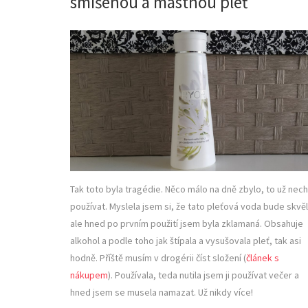
smíšenou a mastnou pleť
Tak toto byla tragédie. Něco málo na dně zbylo, to už nech
používat. Myslela jsem si, že tato pleťová voda bude skvěl
ale hned po prvním použití jsem byla zklamaná. Obsahuje
alkohol a podle toho jak štípala a vysušovala pleť, tak asi
hodně. Příště musím v drogérii číst složení (
článek s
nákupem
). Používala, teda nutila jsem ji používat večer a
hned jsem se musela namazat. Už nikdy více!