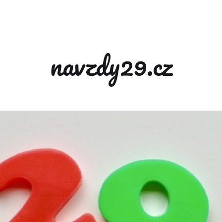
navzdy29.cz