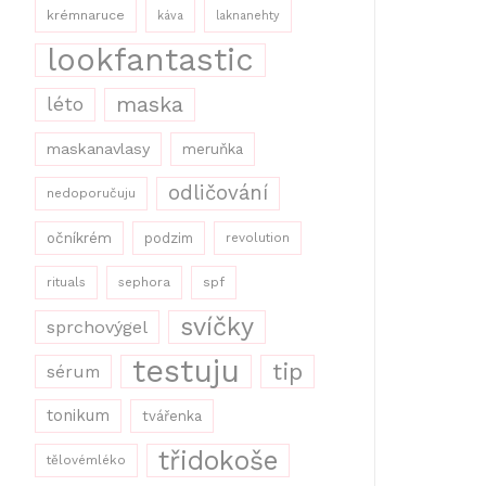
krémnaruce
káva
laknanehty
lookfantastic
maska
léto
maskanavlasy
meruňka
odličování
nedoporučuju
očníkrém
podzim
revolution
rituals
sephora
spf
svíčky
sprchovýgel
testuju
tip
sérum
tonikum
tvářenka
třidokoše
tělovémléko