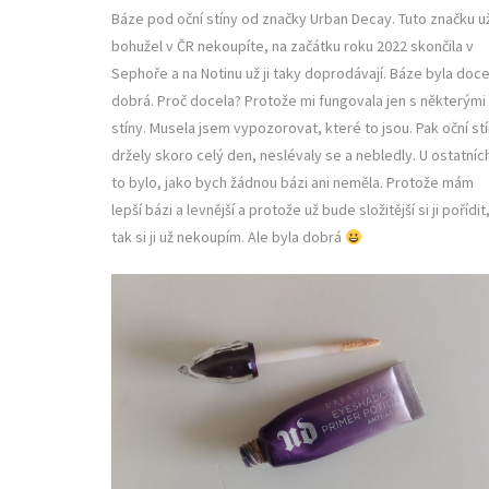
Báze pod oční stíny od značky Urban Decay. Tuto značku u
bohužel v ČR nekoupíte, na začátku roku 2022 skončila v
Sephoře a na Notinu už ji taky doprodávají. Báze byla doce
dobrá. Proč docela? Protože mi fungovala jen s některými
stíny. Musela jsem vypozorovat, které to jsou. Pak oční st
držely skoro celý den, neslévaly se a nebledly. U ostatníc
to bylo, jako bych žádnou bázi ani neměla. Protože mám
lepší bázi a levnější a protože už bude složitější si ji pořídit
tak si ji už nekoupím. Ale byla dobrá