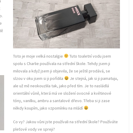
u
t
o.
e
tě
Toto je moje velká nostalgie
Tuto toaletní vodu jsem
spolu s Charlie používala na střední škole. Tehdy jsem ji
milovala a když jsem ji objevila, že se ještě prodává, se
slzou v oku jsem si ji pořídila
Je stejná, jak si ji pamatuju,
ale už mě neokouzlila tak, jako před tím. Je to nasládlá
orientální vůně, která má ve složení ovocné a květinové
tóny, vanilku, ambru a santalové dřevo. Třeba si ji zase
někdy koupím, jako vzpomínku na mládí
Co vy? Jakou vůni jste používali na střední škole? Používáte
pleťové vody ve spreji?