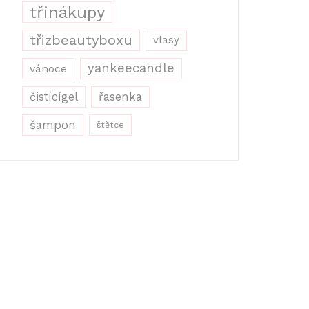
třinákupy
třizbeautyboxu
vlasy
yankeecandle
vánoce
řasenka
čistícígel
šampon
štětce