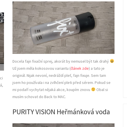
Docela fajn fixační sprej, akorát by nemusel být tak drahý
Už jsem měla kokosovou variantu (
článek zde
) a tato je
originál. Nijak nevoní, nedráždí pleť, fajn fixuje. Sem tam
ci
jsem ho používala i na zvlhčení pleti před sérem. Pokud se
á,
mi podaří vychytat nějaká akce, koupím znovu
Obal si
musím schovat do Back to MAC.
PURITY VISION Heřmánková voda