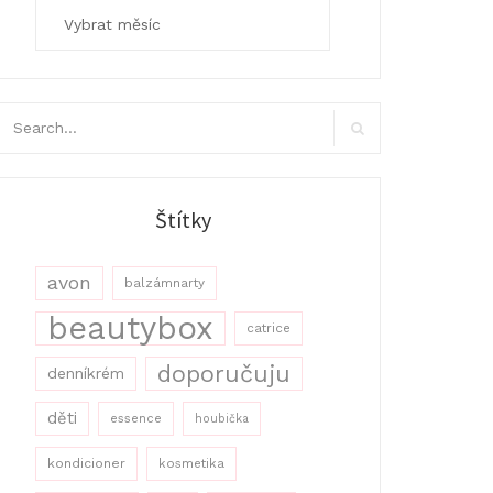
Archivy
arch
r:
Search
Štítky
avon
balzámnarty
beautybox
catrice
doporučuju
denníkrém
děti
essence
houbička
kondicioner
kosmetika