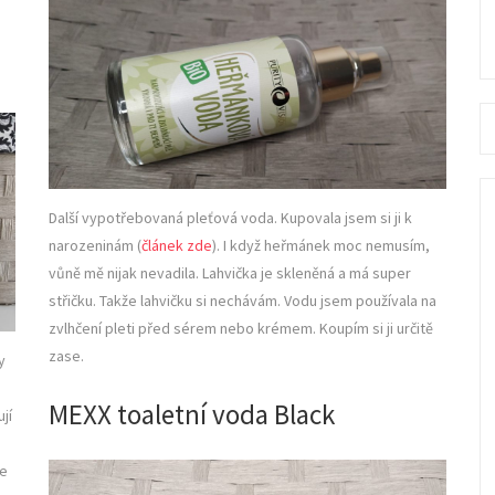
Se
fo
Další vypotřebovaná pleťová voda. Kupovala jsem si ji k
narozeninám (
článek zde
). I když heřmánek moc nemusím,
vůně mě nijak nevadila. Lahvička je skleněná a má super
střičku. Takže lahvičku si nechávám. Vodu jsem používala na
zvlhčení pleti před sérem nebo krémem. Koupím si ji určitě
zase.
y
MEXX toaletní voda Black
jí
ne