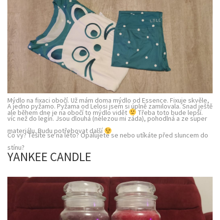
Mýdlo na fixaci obočí. Už mám doma mýdlo od Essence. Fixuje skvěle,
A jedno pyžamo. Pyžama od Lelosi jsem si úplně zamilovala. Snad ještě
ale během dne je na obočí to mýdlo vidět
Třeba toto bude lepší.
víc než do legín. Jsou dlouhá (nelezou mi záda), pohodlná a ze super
materiálu. Budu potřebovat další
Co vy? Těšíte se na léto? Opalujete se nebo utíkáte před sluncem do
stínu?
YANKEE CANDLE