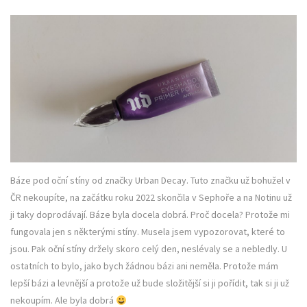
Báze pod oční stíny od značky Urban Decay. Tuto značku už bohužel v
ČR nekoupíte, na začátku roku 2022 skončila v Sephoře a na Notinu už
ji taky doprodávají. Báze byla docela dobrá. Proč docela? Protože mi
fungovala jen s některými stíny. Musela jsem vypozorovat, které to
jsou. Pak oční stíny držely skoro celý den, neslévaly se a nebledly. U
ostatních to bylo, jako bych žádnou bázi ani neměla. Protože mám
lepší bázi a levnější a protože už bude složitější si ji pořídit, tak si ji už
nekoupím. Ale byla dobrá