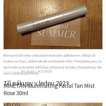
Báze pod oční stíny s klasickým leskovým aplikátorem. Slibuje 24
hodinovou fixaci, žádné slévání ani blednutí stínů. Přemýšlela jsem, že
bych ráda vyzkoušela další bázi, teď jsem ji dostala v beautyboxu, tak
by
Zuza
-
6.2.2023
jsem zvědavá, jaká bude.
Tři nákupy v lednu 2023
MINETAN Illuminating Facial Tan Mist
Rose 30ml
LELOSI