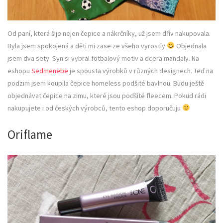
Od paní, která šije nejen čepice a nákrčníky, už jsem dřív nakupovala.
Byla jsem spokojená a děti mi zase ze všeho vyrostly
Objednala
jsem dva sety. Syn si vybral fotbalový motiv a dcera mandaly. Na
eshopu
Sedmenebe
je spousta výrobků v různých designech. Teď na
podzim jsem koupila čepice homeless podšité bavlnou. Budu ještě
objednávat čepice na zimu, které jsou podšité fleecem. Pokud rádi
nakupujete i od českých výrobců, tento eshop doporučuju
Oriflame