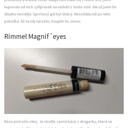
kupovala od nich i přípravek na nádobí s touto vůní. Ale už jsem ho
dlouho neviděla. Sprchový gel byl dobrý. Nesvědila mě po něm
pokožka. Až na něj narazím, koupím ho znovu.
Rimmel Magnif´eyes
Báze pod oční stíny. Je skvělá. Levná báze z drogerky, která se