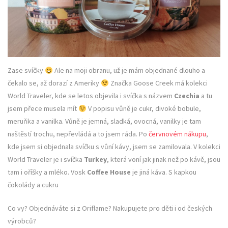
Zase svíčky
Ale na moji obranu, už je mám objednané dlouho a
čekalo se, až dorazí z Ameriky
Značka Goose Creek má kolekci
World Traveler, kde se letos objevila i svíčka s názvem
Czechia
a tu
jsem přece musela mít
V popisu vůně je cukr, divoké bobule,
meruňka a vanilka. Vůně je jemná, sladká, ovocná, vanilky je tam
naštěstí trochu, nepřevládá a to jsem ráda. Po
červnovém nákupu
,
kde jsem si objednala svíčku s vůní kávy, jsem se zamilovala. V kolekci
World Traveler je i svíčka
Turkey
, která voní jak jinak než po kávě, jsou
tam i oříšky a mléko. Vosk
Coffee House
je jiná káva. S kapkou
čokolády a cukru
Co vy? Objednáváte si z Oriflame? Nakupujete pro děti i od českých
výrobců?