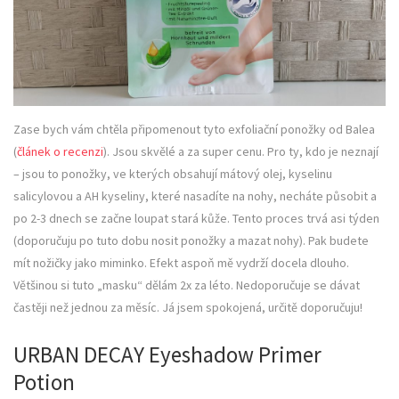
Zase bych vám chtěla připomenout tyto exfoliační ponožky od Balea
(
článek o recenzi
). Jsou skvělé a za super cenu. Pro ty, kdo je neznají
– jsou to ponožky, ve kterých obsahují mátový olej, kyselinu
salicylovou a AH kyseliny, které nasadíte na nohy, necháte působit a
po 2-3 dnech se začne loupat stará kůže. Tento proces trvá asi týden
(doporučuju po tuto dobu nosit ponožky a mazat nohy). Pak budete
mít nožičky jako miminko. Efekt aspoň mě vydrží docela dlouho.
Většinou si tuto „masku“ dělám 2x za léto. Nedoporučuje se dávat
častěji než jednou za měsíc. Já jsem spokojená, určitě doporučuju!
URBAN DECAY Eyeshadow Primer
Potion