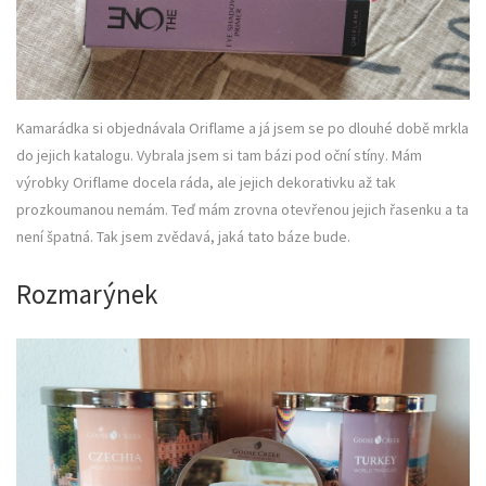
Kamarádka si objednávala Oriflame a já jsem se po dlouhé době mrkla
do jejich katalogu. Vybrala jsem si tam bázi pod oční stíny. Mám
výrobky Oriflame docela ráda, ale jejich dekorativku až tak
prozkoumanou nemám. Teď mám zrovna otevřenou jejich řasenku a ta
není špatná. Tak jsem zvědavá, jaká tato báze bude.
Rozmarýnek