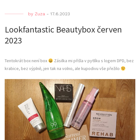
by
Zuza
-
17.6.2023
Lookfantastic Beautybox červen
2023
Tentokrát box není box
Zásilka mi přišla v pytlíku s logem DPD, bez
krabice, bez výplně, jen tak na volno, ale kupodivu vše přežilo