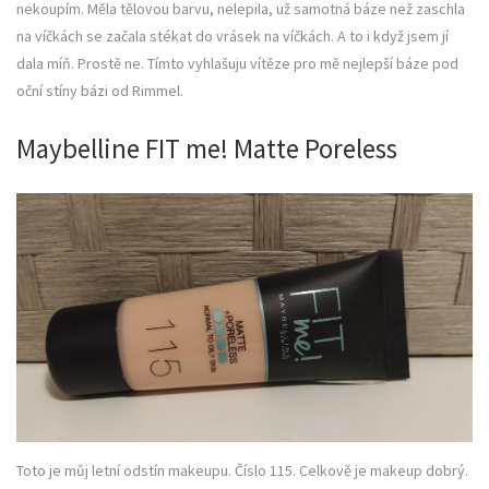
nekoupím. Měla tělovou barvu, nelepila, už samotná báze než zaschla
na víčkách se začala stékat do vrásek na víčkách. A to i když jsem jí
dala míň. Prostě ne. Tímto vyhlašuju vítěze pro mě nejlepší báze pod
oční stíny bázi od Rimmel.
Maybelline FIT me! Matte Poreless
Toto je můj letní odstín makeupu. Číslo 115. Celkově je makeup dobrý.