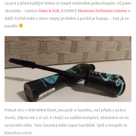
za prd a před každým létem si stejně minimálně jednu koupím. Už jsem
zkoušela – Catrice
Glam & Doll
, ESSENCE
Maximum Definition Volume
a
další. Pořád mám s nima stejný problém a pořád je kupuju… kdy já se
poučím
Pokud chci v létě lehké líčení, jen pudr a řasenku, než přijdu z práce
domů, štípou mě z ní oči. A i když se nalíčím komplet, obtiskává se mi
na horním víčku. Tato řasenka měla super kartáček. Spíš si koupím tu
klasickou verzi.