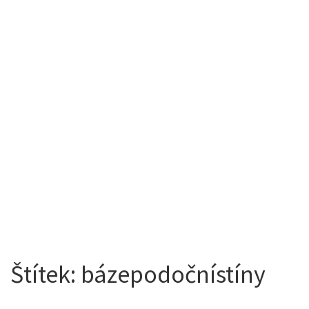
Štítek:
bázepodočnístíny