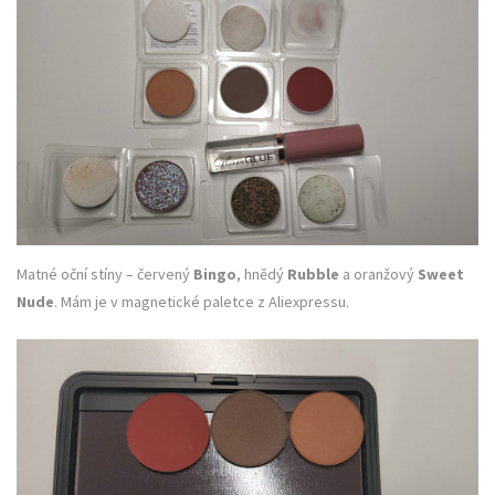
Matné oční stíny – červený
Bingo
, hnědý
Rubble
a oranžový
Sweet
Nude
. Mám je v magnetické paletce z Aliexpressu.