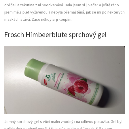
obličeji a tekutina z ní neodkapává. Dala jsem si ji večer a ještě ráno
jsem měla pleť vyživenou a nebyla přemaštěná, jak se mi po některých
maskách stává. Zase někdy si ji koupím.
Frosch Himbeerblute sprchový gel
Jemný sprchový gel s vůní malin vhodný i na citlivou pokožku. Gel byl
průhledný a krásně voněl. Miluju vůni malin od Frosch. Dřív jsem