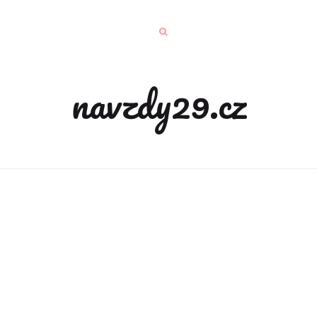
navzdy29.cz