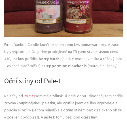
Firma Yankee Candle končí se sklenicemi tzv. housewarmery. A zase
byly výprodeje. Od jedné prodejkyně na FB jsem si za krásnou cenu
430,- za kus pořídila
Berry Mochi
(sladké ovoce, vanilka a růžový cukr
– ovocná slaďárnička) a
Peppermint Pinwheels
(mátové sušenky).
Oční stíny od Pale-t
Na stíny od
Pale-t
jsem měla zálusk už delší dobu. Původně jsem chtěla
zrovna koupit nějakou paletku, ale využila jsem dalšího výprodeje a
pořídila si refilly (jenom pánvička s očním stínem bez klasického obalu
– zde jen obyč plast). A ještě k tomu bázi pod oční stíny.