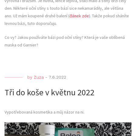
vyrovná i dražším. Je hutná, lehce lepivá, stačí málo a stíny drží celý
den. Některé oční stíny s touto bází sice nekamarádily, ale většina
ano. Už mám koupené druhé balení (
článek zde
). Takže pokud sháníte
levnou bázi, tuto doporučuju.
Co vy? Jakou používáte bázi pod oční stíny? Která je vaše oblíbená
maska od Garnier?
by
Zuza
-
7.6.2022
Tři do koše v květnu 2022
Vypotřebovaná kosmetika a můj názor na ni.