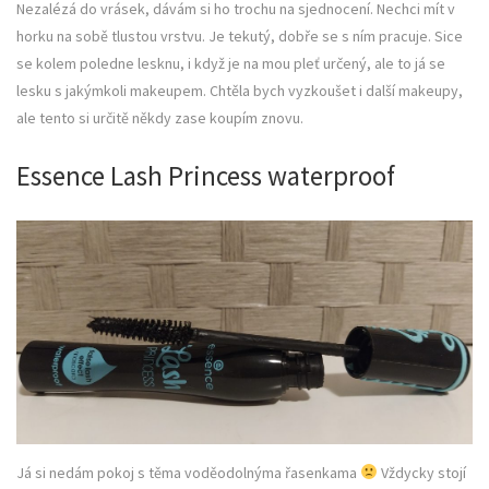
Nezalézá do vrásek, dávám si ho trochu na sjednocení. Nechci mít v
horku na sobě tlustou vrstvu. Je tekutý, dobře se s ním pracuje. Sice
se kolem poledne lesknu, i když je na mou pleť určený, ale to já se
lesku s jakýmkoli makeupem. Chtěla bych vyzkoušet i další makeupy,
ale tento si určitě někdy zase koupím znovu.
Essence Lash Princess waterproof
Já si nedám pokoj s těma voděodolnýma řasenkama
Vždycky stojí