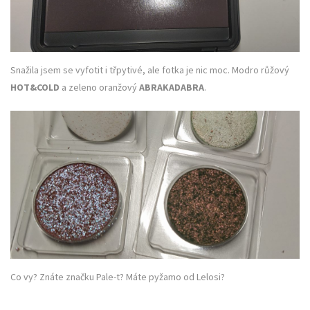
Snažila jsem se vyfotit i třpytivé, ale fotka je nic moc. Modro růžový
HOT&COLD
a zeleno oranžový
ABRAKADABRA
.
Co vy? Znáte značku Pale-t? Máte pyžamo od Lelosi?