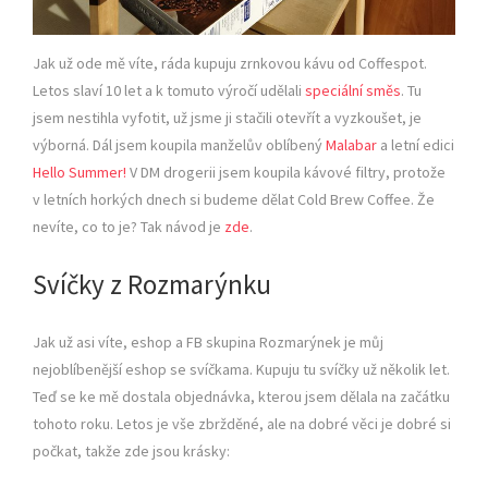
Jak už ode mě víte, ráda kupuju zrnkovou kávu od Coffespot.
Letos slaví 10 let a k tomuto výročí udělali
speciální směs
. Tu
jsem nestihla vyfotit, už jsme ji stačili otevřít a vyzkoušet, je
výborná. Dál jsem koupila manželův oblíbený
Malabar
a letní edici
Hello Summer!
V DM drogerii jsem koupila kávové filtry, protože
v letních horkých dnech si budeme dělat Cold Brew Coffee. Že
nevíte, co to je? Tak návod je
zde
.
Svíčky z Rozmarýnku
Jak už asi víte, eshop a FB skupina Rozmarýnek je můj
nejoblíbenější eshop se svíčkama. Kupuju tu svíčky už několik let.
Teď se ke mě dostala objednávka, kterou jsem dělala na začátku
tohoto roku. Letos je vše zbržděné, ale na dobré věci je dobré si
počkat, takže zde jsou krásky: