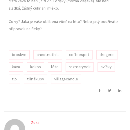
čistá káva to není, cítí v ní i oříšky (možná vlašské). Ale není
sladká, žádný cukr ani mléko.
Co vy? Jaká je vaše oblíbená vůně na léto? Nebo jaký používáte
přípravek na fleky?
broskve
chestnuthill
coffeespot
drogerie
káva
kokos
léto
rozmarynek
svíčky
tip
třinákupy
villagecandle
Zuza