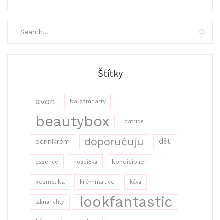
Search
for:
Search
Štítky
avon
balzámnarty
beautybox
catrice
doporučuju
děti
denníkrém
kondicioner
essence
houbička
kosmetika
krémnaruce
káva
lookfantastic
laknanehty