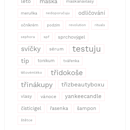
maska
léto
maskanavlasy
odličování
meruňka
nedoporučuju
očníkrém
podzim
revolution
rituals
sprchovýgel
sephora
spf
testuju
svíčky
sérum
tip
tonikum
tvářenka
třidokoše
tělovémléko
třinákupy
třizbeautyboxu
yankeecandle
vlasy
vánoce
řasenka
šampon
čistícígel
štětce