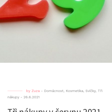
by
Zuza
-
Domácnost
,
Kosmetika
,
Svíčky
,
Tři
nákupy
-
26.6.2021
Tři nákupy v červnu 2021