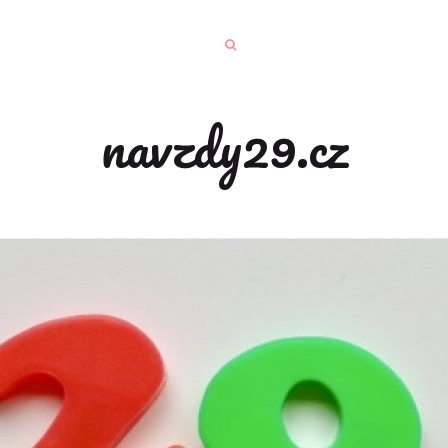
navzdy29.cz