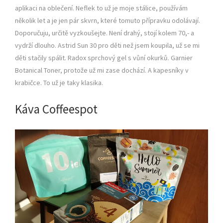
aplikaci na oblečení. Neflek to už je moje stálice, používám
několik let a je jen pár skvrn, které tomuto přípravku odolávají.
Doporučuju, určitě vyzkoušejte. Není drahý, stojí kolem 70,- a
vydrží dlouho. Astrid Sun 30 pro děti než jsem koupila, už se mi
děti stačily spálit. Radox sprchový gel s vůní okurků. Garnier
Botanical Toner, protože už mi zase dochází. A kapesníky v
krabičce. To už je taky klasika.
Káva Coffeespot