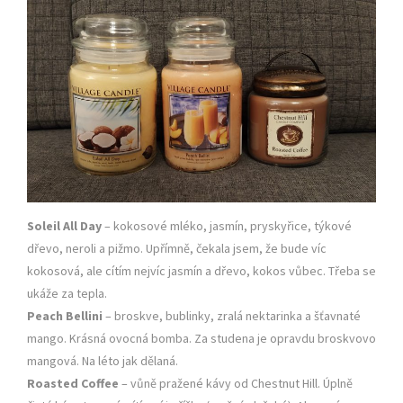
Soleil All Day
– kokosové mléko, jasmín, pryskyřice, týkové
dřevo, neroli a pižmo. Upřímně, čekala jsem, že bude víc
kokosová, ale cítím nejvíc jasmín a dřevo, kokos vůbec. Třeba se
ukáže za tepla.
Peach Bellini
– broskve, bublinky, zralá nektarinka a šťavnaté
mango. Krásná ovocná bomba. Za studena je opravdu broskvovo
mangová. Na léto jak dělaná.
Roasted Coffee
– vůně pražené kávy od Chestnut Hill. Úplně