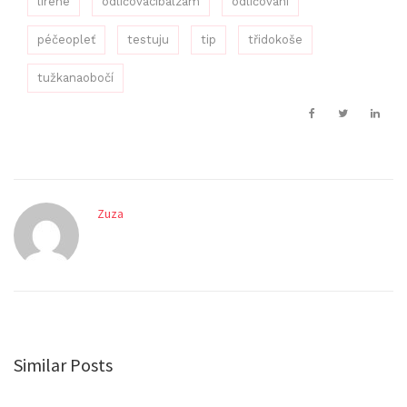
lirene
odličovacíbalzám
odličování
péčeopleť
testuju
tip
třidokoše
tužkanaobočí
Zuza
Similar Posts