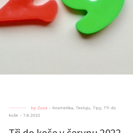
by
Zuza
-
Kosmetika
,
Testuju
,
Tipy
,
Tři do
koše
-
7.8.2022
Tři do koše v červnu 2022