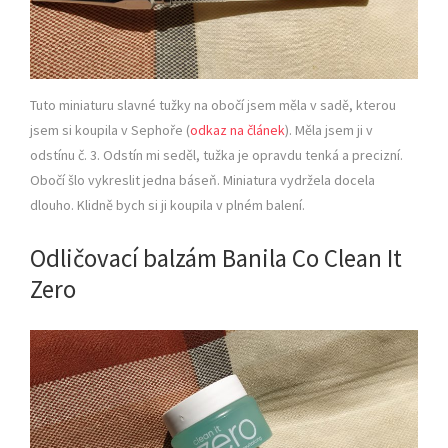
Tuto miniaturu slavné tužky na obočí jsem měla v sadě, kterou
jsem si koupila v Sephoře (
odkaz na článek
). Měla jsem ji v
odstínu č. 3. Odstín mi seděl, tužka je opravdu tenká a precizní.
Obočí šlo vykreslit jedna báseň. Miniatura vydržela docela
dlouho. Klidně bych si ji koupila v plném balení.
Odličovací balzám Banila Co Clean It
Zero