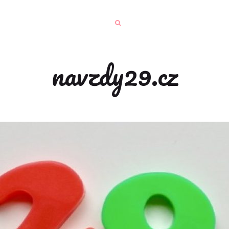
navzdy29.cz