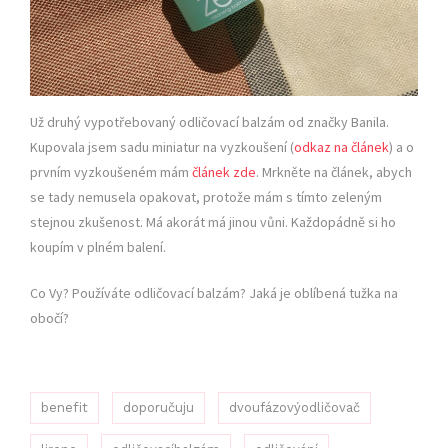
Už druhý vypotřebovaný odličovací balzám od značky Banila.
Kupovala jsem sadu miniatur na vyzkoušení (
odkaz na článek
) a o
prvním vyzkoušeném mám
článek zde
. Mrkněte na článek, abych
se tady nemusela opakovat, protože mám s tímto zeleným
stejnou zkušenost. Má akorát má jinou vůni. Každopádně si ho
koupím v plném balení.
Co Vy? Používáte odličovací balzám? Jaká je oblíbená tužka na
obočí?
benefit
doporučuju
dvoufázovýodličovač