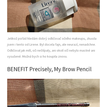
Jelikož pořád hledám dobrý odličovač očního makeupu, zkusila
jsem i tento od Lirene. Byl docela fajn, ale neurazí, nenadchne.
Odličoval jak měl, oči neštípaly, ani okolí očí nebylo mastné ani
vysušené. Možná bych si ho koupila znovu.
BENEFIT Precisely, My Brow Pencil