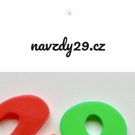
navzdy29.cz