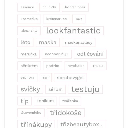
kondicioner
essence
houbička
kosmetika
krémnaruce
káva
lookfantastic
laknanehty
maska
léto
maskanavlasy
odličování
meruňka
nedoporučuju
očníkrém
podzim
revolution
rituals
sprchovýgel
sephora
spf
testuju
svíčky
sérum
tip
tonikum
tvářenka
třidokoše
tělovémléko
třinákupy
třizbeautyboxu