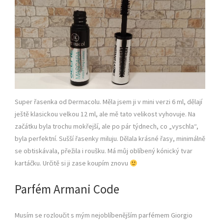
Super řasenka od Dermacolu. Měla jsem ji v mini verzi 6 ml, dělají
ještě klasickou velkou 12 ml, ale mě tato velikost vyhovuje. Na
začátku byla trochu mokřejší, ale po pár týdnech, co „vyschla“,
byla perfektní. Sušší řasenky miluju. Dělala krásné řasy, minimálně
se obtiskávala, přežila i roušku. Má můj oblíbený kónický tvar
kartáčku. Určitě si ji zase koupím znovu
Parfém Armani Code
Musím se rozloučit s mým nejoblíbenějším parfémem Giorgio