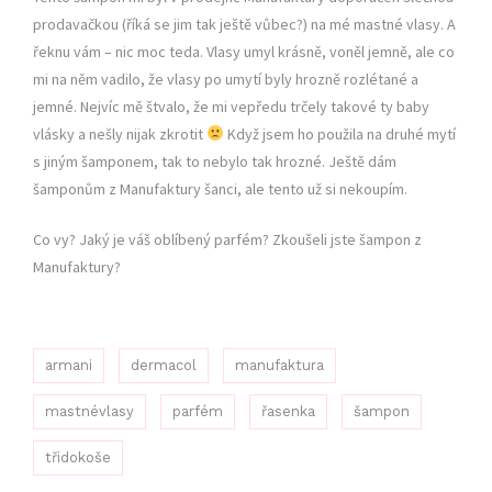
prodavačkou (říká se jim tak ještě vůbec?) na mé mastné vlasy. A
řeknu vám – nic moc teda. Vlasy umyl krásně, voněl jemně, ale co
mi na něm vadilo, že vlasy po umytí byly hrozně rozlétané a
jemné. Nejvíc mě štvalo, že mi vepředu trčely takové ty baby
vlásky a nešly nijak zkrotit
Když jsem ho použila na druhé mytí
s jiným šamponem, tak to nebylo tak hrozné. Ještě dám
šamponům z Manufaktury šanci, ale tento už si nekoupím.
Co vy? Jaký je váš oblíbený parfém? Zkoušeli jste šampon z
Manufaktury?
armani
dermacol
manufaktura
mastnévlasy
parfém
řasenka
šampon
třidokoše