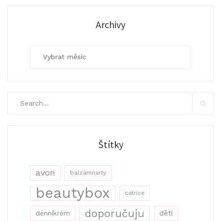
Archivy
Archivy
Search
for:
Search
Štítky
avon
balzámnarty
beautybox
catrice
doporučuju
děti
denníkrém