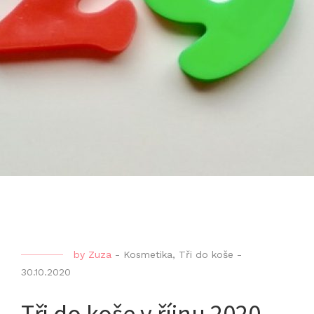
by
Zuza
-
Kosmetika
,
Tři do koše
-
30.10.2020
Tři do koše v říjnu 2020