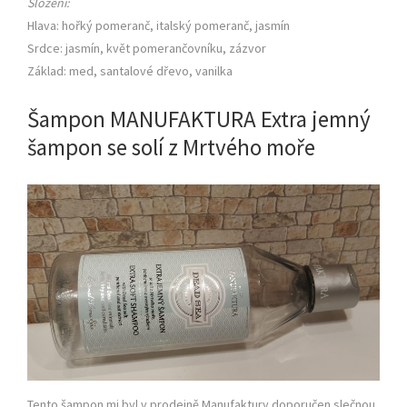
Složení:
Hlava: hořký pomeranč, italský pomeranč, jasmín
Srdce: jasmín, květ pomerančovníku, zázvor
Základ: med, santalové dřevo, vanilka
Šampon MANUFAKTURA Extra jemný
šampon se solí z Mrtvého moře
Tento šampon mi byl v prodejně Manufaktury doporučen slečnou