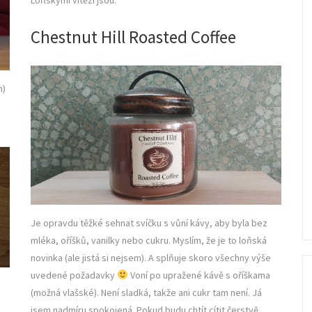
Chestnut Hill Roasted Coffee
h)
Je opravdu těžké sehnat svíčku s vůní kávy, aby byla bez
mléka, oříšků, vanilky nebo cukru. Myslím, že je to loňská
novinka (ale jistá si nejsem). A splňuje skoro všechny výše
uvedené požadavky
Voní po upražené kávě s oříškama
(možná vlašské). Není sladká, takže ani cukr tam není. Já
jsem nadmíru spokojená. Pokud budu chtít cítit čerstvě