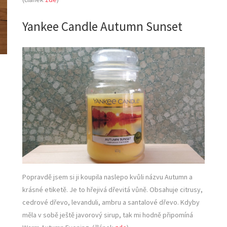
Yankee Candle Autumn Sunset
Popravdě jsem si ji koupila naslepo kvůli názvu Autumn a
krásné etiketě. Je to hřejivá dřevitá vůně. Obsahuje citrusy,
cedrové dřevo, levanduli, ambru a santalové dřevo. Kdyby
měla v sobě ještě javorový sirup, tak mi hodně připomíná