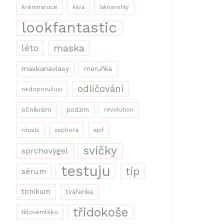
krémnaruce
káva
laknanehty
lookfantastic
maska
léto
maskanavlasy
meruňka
odličování
nedoporučuju
očníkrém
podzim
revolution
rituals
sephora
spf
svíčky
sprchovýgel
testuju
tip
sérum
tonikum
tvářenka
třidokoše
tělovémléko