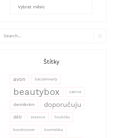
Archivy
arch
r:
Search
Štítky
avon
balzámnarty
beautybox
catrice
doporučuju
denníkrém
děti
essence
houbička
kondicioner
kosmetika