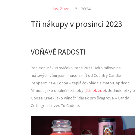
by
Zuza
-
8.1.2024
Tři nákupy v prosinci 2023
VOŇAVÉ RADOSTI
Poslední nákup svíček v roce 2023. Jako milovnice
mátových vůní jsem musela mít od Country Candle
Peppermint & Cocoa – teplá čokoláda s mátou. Apricot
Mimosa jako doplnění zásoby (
článek zde
). Jednoknotky 
Goose Creek jako vánoční dárek pro švagrové – Candy
Cottage a Loves To Cuddle.