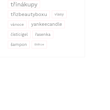
třinákupy
třizbeautyboxu
vlasy
yankeecandle
vánoce
řasenka
čistícígel
šampon
štětce