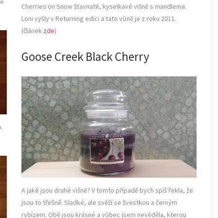
le
Cherries on Snow šťavnaté, kyselkavé višně s mandlema.
Loni vyšly v Returning edici a tato vůně je z roku 2011.
(článek
zde
)
Goose Creek Black Cherry
o.
A jaké jsou druhé višně? V tomto případě bych spíš řekla, že
jsou to třešně. Sladké, ale svěží se švestkou a černým
rybízem. Obě jsou krásné a vůbec jsem nevěděla, kterou