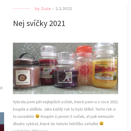
by
Zuza
-
2.2.2022
Nej svíčky 2021
od
Vybrala jsem pět nejlepších svíček, které jsem si v roce 2021
koupila a oblíbila. Jako každý rok to bylo těžké. Tento rok si
to usnadním
Koupím si jenom 5 svíček, ať pak nemusím
dlouho vybírat, které do tohoto řebříčku zařadím
Loňskými vítězi jsou: