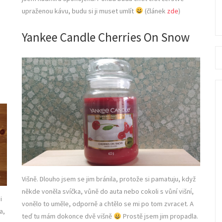
upraženou kávu, budu si ji muset umlít
(článek
zde
)
Yankee Candle Cherries On Snow
Se
fo
Višně. Dlouho jsem se jim bránila, protože si pamatuju, když
někde voněla svíčka, vůně do auta nebo cokoli s vůní višní,
i
vonělo to uměle, odporně a chtělo se mi po tom zvracet. A
a,
teď tu mám dokonce dvě višně
Prostě jsem jim propadla.