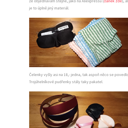
že objednávám stejné, jako na Aliexpressu (
článek zde
), a
je to úplně jiný materiál.
Čelenky vyšly asi na 18,- jedna, tak aspoň něco se povedl
Trojúhelníkové pudřenky stály taky pakatel.