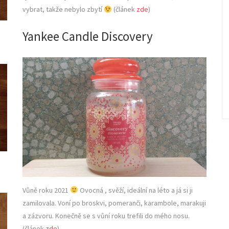
vybrat, takže nebylo zbytí
(článek
zde
)
Yankee Candle Discovery
Vůně roku 2021
Ovocná , svěží, ideální na léto a já si ji
zamilovala. Voní po broskvi, pomeranči, karambole, marakuji
a zázvoru. Konečně se s vůní roku trefili do mého nosu.
(článek
zde
)