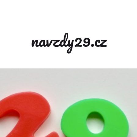
navzdy29.cz