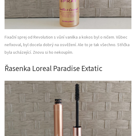
Fixační sprej od Revolution s vůní vanilka a kokos byl o ničem. Vůbec
nefixoval, byl docela dobrý na osvěžení. Ale to je tak všechno. Střička
byla ucházející. Znovu si ho nekoupím.
Řasenka Loreal Paradise Extatic