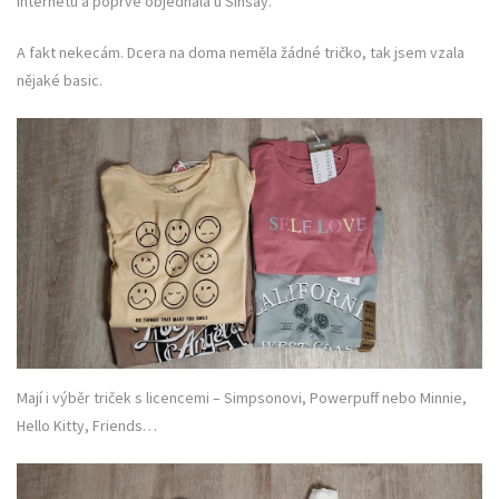
internetu a poprvé objednala u Sinsay.
A fakt nekecám. Dcera na doma neměla žádné tričko, tak jsem vzala
nějaké basic.
Mají i výběr triček s licencemi – Simpsonovi, Powerpuff nebo Minnie,
Hello Kitty, Friends…