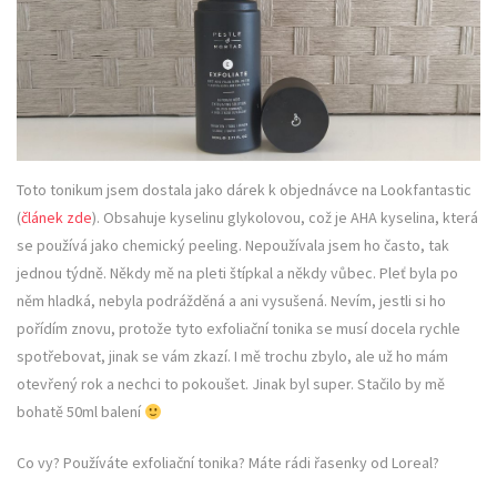
Toto tonikum jsem dostala jako dárek k objednávce na Lookfantastic
(
článek zde
). Obsahuje kyselinu glykolovou, což je AHA kyselina, která
se používá jako chemický peeling. Nepoužívala jsem ho často, tak
jednou týdně. Někdy mě na pleti štípkal a někdy vůbec. Pleť byla po
něm hladká, nebyla podrážděná a ani vysušená. Nevím, jestli si ho
pořídím znovu, protože tyto exfoliační tonika se musí docela rychle
spotřebovat, jinak se vám zkazí. I mě trochu zbylo, ale už ho mám
otevřený rok a nechci to pokoušet. Jinak byl super. Stačilo by mě
bohatě 50ml balení
Co vy? Používáte exfoliační tonika? Máte rádi řasenky od Loreal?