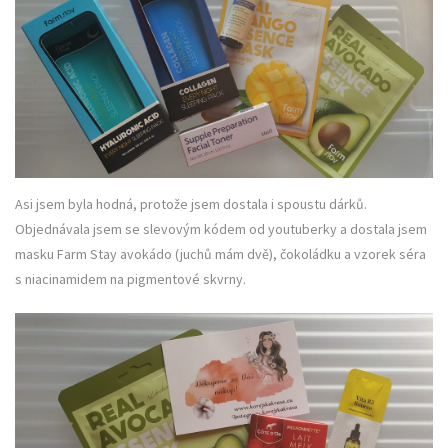
Asi jsem byla hodná, protože jsem dostala i spoustu dárků.
Objednávala jsem se slevovým kódem od youtuberky a dostala jsem
masku Farm Stay avokádo (juchů mám dvě), čokoládku a vzorek séra
s niacinamidem na pigmentové skvrny.