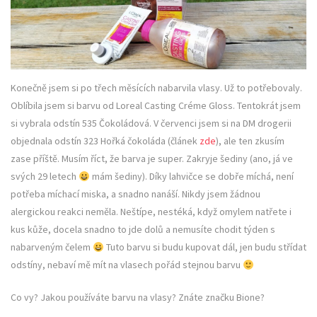
Konečně jsem si po třech měsících nabarvila vlasy. Už to potřebovaly.
Oblíbila jsem si barvu od Loreal Casting Créme Gloss. Tentokrát jsem
si vybrala odstín 535 Čokoládová. V červenci jsem si na DM drogerii
objednala odstín 323 Hořká čokoláda (článek
zde
), ale ten zkusím
zase příště. Musím říct, že barva je super. Zakryje šediny (ano, já ve
svých 29 letech
mám šediny). Díky lahvičce se dobře míchá, není
potřeba míchací miska, a snadno nanáší. Nikdy jsem žádnou
alergickou reakci neměla. Neštípe, nestéká, když omylem natřete i
kus kůže, docela snadno to jde dolů a nemusíte chodit týden s
nabarveným čelem
Tuto barvu si budu kupovat dál, jen budu střídat
odstíny, nebaví mě mít na vlasech pořád stejnou barvu
Co vy? Jakou používáte barvu na vlasy? Znáte značku Bione?