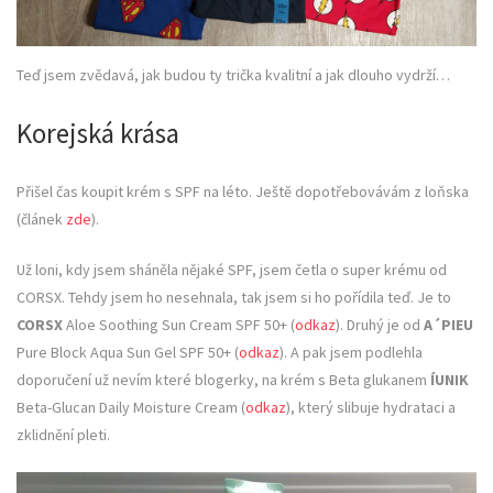
Teď jsem zvědavá, jak budou ty trička kvalitní a jak dlouho vydrží…
Korejská krása
Přišel čas koupit krém s SPF na léto. Ještě dopotřebovávám z loňska
(článek
zde
).
Už loni, kdy jsem sháněla nějaké SPF, jsem četla o super krému od
CORSX. Tehdy jsem ho nesehnala, tak jsem si ho pořídila teď. Je to
CORSX
Aloe Soothing Sun Cream SPF 50+ (
odkaz
). Druhý je od
A´PIEU
Pure Block Aqua Sun Gel SPF 50+ (
odkaz
). A pak jsem podlehla
doporučení už nevím které blogerky, na krém s Beta glukanem
ÍUNIK
Beta-Glucan Daily Moisture Cream (
odkaz
), který slibuje hydrataci a
zklidnění pleti.