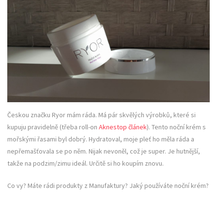
Českou značku Ryor mám ráda. Má pár skvělých výrobků, které si
kupuju pravidelně (třeba roll-on
Aknestop článek
). Tento noční krém s
mořskými řasami byl dobrý. Hydratoval, moje pleť ho měla ráda a
nepřemašťovala se po něm. Nijak nevoněl, což je super. Je hutnější,
takže na podzim/zimu ideál. Určitě si ho koupím znovu.
Co vy? Máte rádi produkty z Manufaktury? Jaký používáte noční krém?