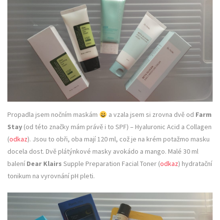
Propadla jsem nočním maskám
a vzala jsem si zrovna dvě od
Farm
Stay
(od této značky mám právě i to SPF) – Hyaluronic Acid a Collagen
(
odkaz
). Jsou to obři, oba mají 120 ml, což je na krém potažmo masku
docela dost. Dvě plátýnkové masky avokádo a mango. Malé 30 ml
balení
Dear Klairs
Supple Preparation Facial Toner (
odkaz
) hydratační
tonikum na vyrovnání pH pleti.