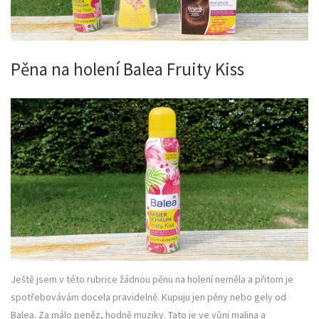
Pěna na holení Balea Fruity Kiss
Ještě jsem v této rubrice žádnou pěnu na holení neměla a přitom je
spotřebovávám docela pravidelně. Kupuju jen pěny nebo gely od
Balea. Za málo peněz, hodně muziky. Tato je ve vůni malina a