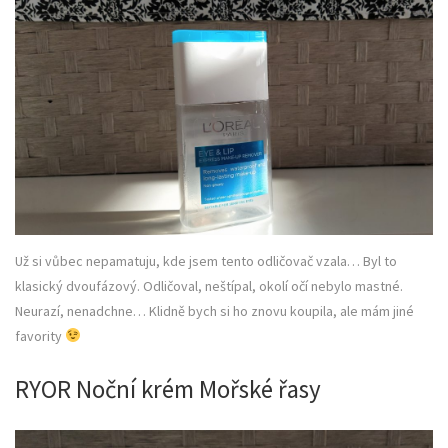
Už si vůbec nepamatuju, kde jsem tento odličovač vzala… Byl to
klasický dvoufázový. Odličoval, neštípal, okolí očí nebylo mastné.
Neurazí, nenadchne… Klidně bych si ho znovu koupila, ale mám jiné
favority
RYOR Noční krém Mořské řasy