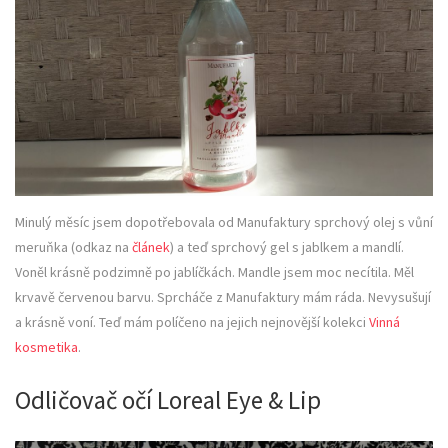
Minulý měsíc jsem dopotřebovala od Manufaktury sprchový olej s vůní
meruňka (odkaz na
článek
) a teď sprchový gel s jablkem a mandlí.
Voněl krásně podzimně po jablíčkách. Mandle jsem moc necítila. Měl
krvavě červenou barvu. Sprcháče z Manufaktury mám ráda. Nevysušují
a krásně voní. Teď mám políčeno na jejich nejnovější kolekci
Vinná
kosmetika
.
Odličovač očí Loreal Eye & Lip