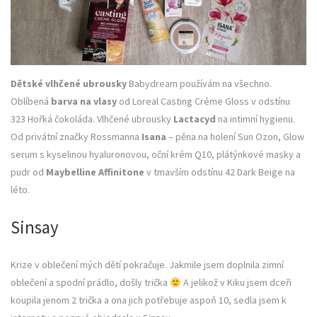
Dětské vlhčené ubrousky
Babydream používám na všechno.
Oblíbená
barva na vlasy
od Loreal Casting Créme Gloss v odstínu
323 Hořká čokoláda. Vlhčené ubrousky
Lactacyd
na intimní hygienu.
Od privátní značky Rossmanna
Isana
– pěna na holení Sun Ozon, Glow
serum s kyselinou hyaluronovou, oční krém Q10, plátýnkové masky a
pudr od
Maybelline Affinitone
v tmavším odstínu 42 Dark Beige na
léto.
Sinsay
Krize v oblečení mých dětí pokračuje. Jakmile jsem doplnila zimní
oblečení a spodní prádlo, došly trička
A jelikož v Kiku jsem dceři
koupila jenom 2 trička a ona jich potřebuje aspoň 10, sedla jsem k