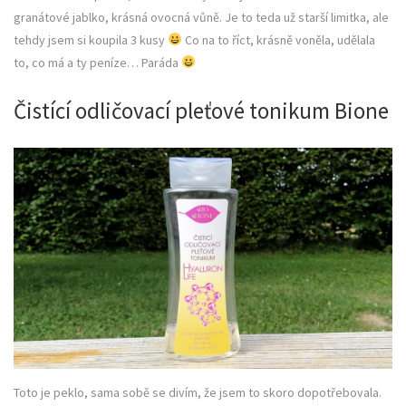
granátové jablko, krásná ovocná vůně. Je to teda už starší limitka, ale
tehdy jsem si koupila 3 kusy
Co na to říct, krásně voněla, udělala
to, co má a ty peníze… Paráda
Čistící odličovací pleťové tonikum Bione
Toto je peklo, sama sobě se divím, že jsem to skoro dopotřebovala.