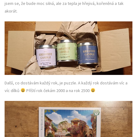
jsem se, že bude moc silná, ale za tepla je hřejivá, kořeněná a tak
akorát.
Další, co dostávám každý rok, je puzzle. A každý rok dostávám víc a
víc dílků
Příští rok čekám 2000 a na rok 2500