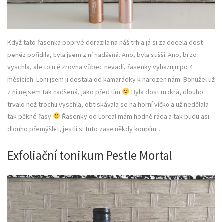
Když tato řasenka poprvé dorazila na náš trh a já si za docela dost
peněz pořídila, byla jsem z ní nadšená. Ano, byla sušší. Ano, brzo
vyschla, ale to mě zrovna vůbec nevadí, řasenky vyhazuju po 4
měsících. Loni jsem ji dostala od kamarádky k narozeninám. Bohužel už
z ní nejsem tak nadšená, jako před tím
Byla dost mokrá, dlouho
trvalo než trochu vyschla, obtiskávala se na horní víčko a už nedělala
tak pěkné řasy
Řasenky od Loreal mám hodně ráda a tak budu asi
dlouho přemýšlet, jestli si tuto zase někdy koupím…
Exfoliační tonikum Pestle Mortal