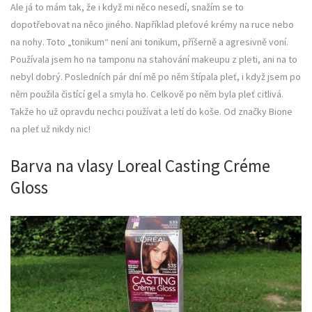
Ale já to mám tak, že i když mi něco nesedí, snažím se to
dopotřebovat na něco jiného. Například pleťové krémy na ruce nebo
na nohy. Toto „tonikum“ není ani tonikum, příšerně a agresivně voní.
Používala jsem ho na tamponu na stahování makeupu z pleti, ani na to
nebyl dobrý. Posledních pár dní mě po něm štípala pleť, i když jsem po
něm použila čistící gel a smyla ho. Celkově po něm byla pleť citlivá.
Takže ho už opravdu nechci používat a letí do koše. Od značky Bione
na pleť už nikdy nic!
Barva na vlasy Loreal Casting Créme
Gloss