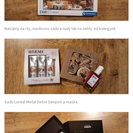
Balzámy na rty, medovou sadu a rudý lak na nehty od kolegyně.
Sadu Loreal Metal Detox šampon a maska.