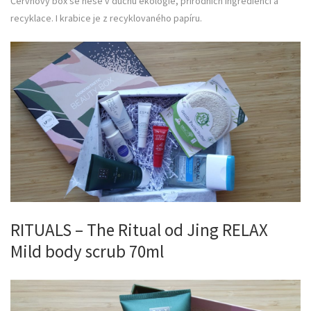
Červnový box se nese v duchu ekologie, přírodních ingrediencí a
recyklace. I krabice je z recyklovaného papíru.
RITUALS – The Ritual od Jing RELAX
Mild body scrub 70ml