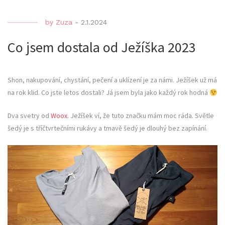
by
Zuza
-
2.1.2024
Co jsem dostala od Ježíška 2023
Shon, nakupování, chystání, pečení a uklízení je za námi. Ježíšek už má
na rok klid. Co jste letos dostali? Já jsem byla jako každý rok hodná
Dva svetry od
Woox
. Ježíšek ví, že tuto značku mám moc ráda. Světle
šedý je s tříčtvrtečními rukávy a tmavě šedý je dlouhý bez zapínání.