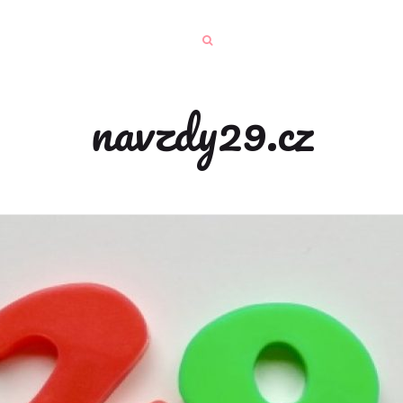
navzdy29.cz