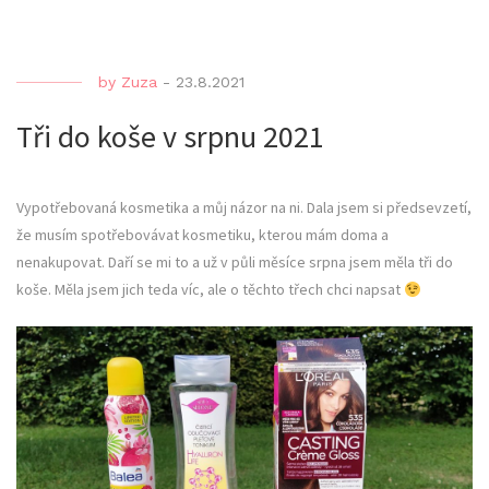
by
Zuza
-
23.8.2021
Tři do koše v srpnu 2021
Vypotřebovaná kosmetika a můj názor na ni. Dala jsem si předsevzetí,
že musím spotřebovávat kosmetiku, kterou mám doma a
nenakupovat. Daří se mi to a už v půli měsíce srpna jsem měla tři do
koše. Měla jsem jich teda víc, ale o těchto třech chci napsat