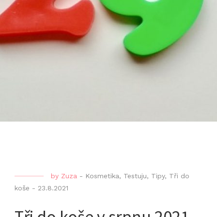
by
Zuza
-
Kosmetika
,
Testuju
,
Tipy
,
Tři do
koše
-
23.8.2021
Tři do koše v srpnu 2021