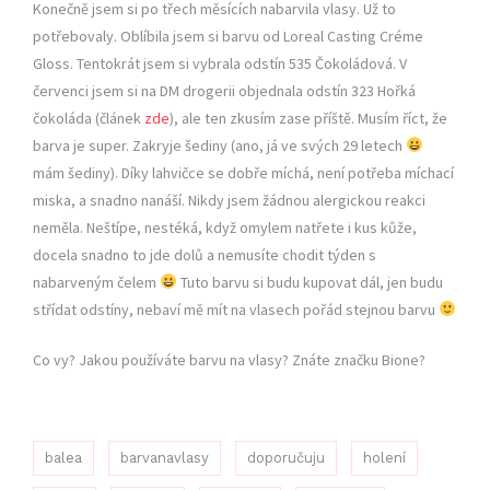
Konečně jsem si po třech měsících nabarvila vlasy. Už to
potřebovaly. Oblíbila jsem si barvu od Loreal Casting Créme
Gloss. Tentokrát jsem si vybrala odstín 535 Čokoládová. V
červenci jsem si na DM drogerii objednala odstín 323 Hořká
čokoláda (článek
zde
), ale ten zkusím zase příště. Musím říct, že
barva je super. Zakryje šediny (ano, já ve svých 29 letech
mám šediny). Díky lahvičce se dobře míchá, není potřeba míchací
miska, a snadno nanáší. Nikdy jsem žádnou alergickou reakci
neměla. Neštípe, nestéká, když omylem natřete i kus kůže,
docela snadno to jde dolů a nemusíte chodit týden s
nabarveným čelem
Tuto barvu si budu kupovat dál, jen budu
střídat odstíny, nebaví mě mít na vlasech pořád stejnou barvu
Co vy? Jakou používáte barvu na vlasy? Znáte značku Bione?
balea
barvanavlasy
doporučuju
holení