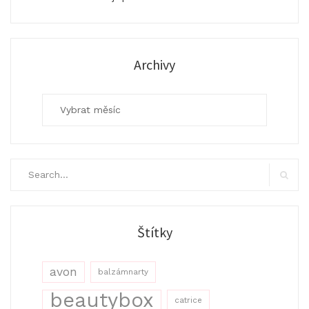
Archivy
Archivy
Search
for:
Search
Štítky
avon
balzámnarty
beautybox
catrice