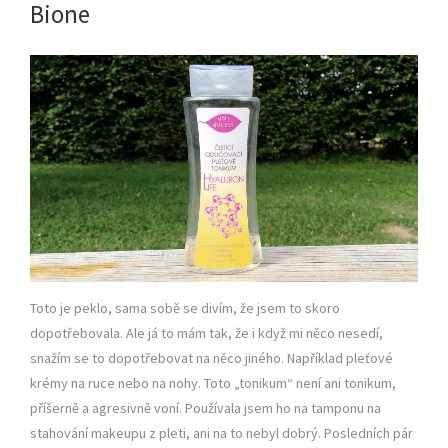
Bione
Toto je peklo, sama sobě se divím, že jsem to skoro
dopotřebovala. Ale já to mám tak, že i když mi něco nesedí,
snažím se to dopotřebovat na něco jiného. Například pleťové
krémy na ruce nebo na nohy. Toto „tonikum“ není ani tonikum,
příšerně a agresivně voní. Používala jsem ho na tamponu na
stahování makeupu z pleti, ani na to nebyl dobrý. Posledních pár