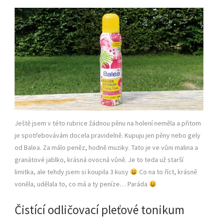
Ještě jsem v této rubrice žádnou pěnu na holení neměla a přitom
je spotřebovávám docela pravidelně. Kupuju jen pěny nebo gely
od Balea. Za málo peněz, hodně muziky. Tato je ve vůni malina a
granátové jablko, krásná ovocná vůně. Je to teda už starší
limitka, ale tehdy jsem si koupila 3 kusy
Co na to říct, krásně
voněla, udělala to, co má a ty peníze… Paráda
Čistící odličovací pleťové tonikum