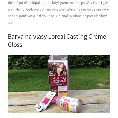
dní mě po něm štípala pleť, i když jsem po něm použila čistící gel
a smyla ho. Celkově po něm byla pleť citlivá. Takže ho už opravdu
nechci používat a letí do koše. Od značky Bione na pleť už nikdy
nic!
Barva na vlasy Loreal Casting Créme
Gloss