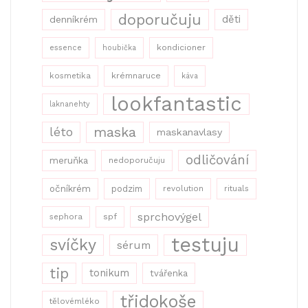
doporučuju
děti
denníkrém
kondicioner
essence
houbička
kosmetika
krémnaruce
káva
lookfantastic
laknanehty
maska
léto
maskanavlasy
odličování
meruňka
nedoporučuju
očníkrém
podzim
revolution
rituals
sprchovýgel
sephora
spf
testuju
svíčky
sérum
tip
tonikum
tvářenka
třidokoše
tělovémléko