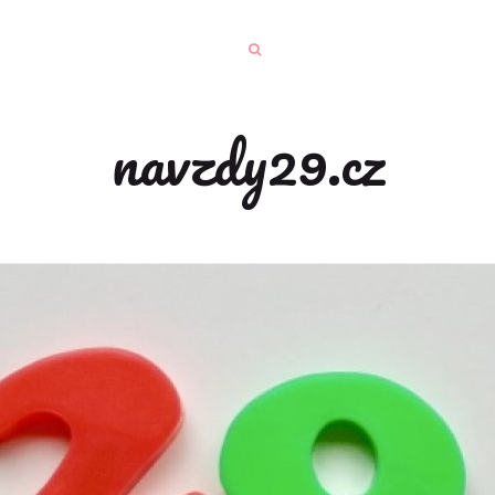
navzdy29.cz