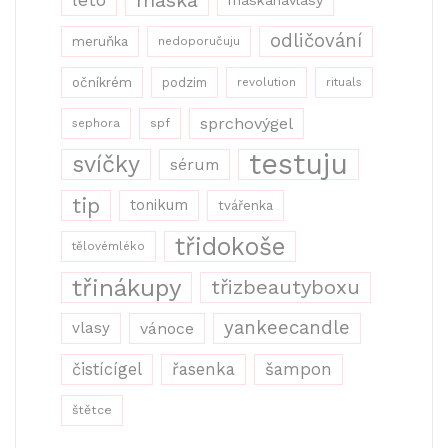
maska
léto
maskanavlasy
odličování
meruňka
nedoporučuju
očníkrém
podzim
revolution
rituals
sprchovýgel
sephora
spf
testuju
svíčky
sérum
tip
tonikum
tvářenka
třidokoše
tělovémléko
třinákupy
třizbeautyboxu
yankeecandle
vlasy
vánoce
řasenka
šampon
čistícígel
štětce