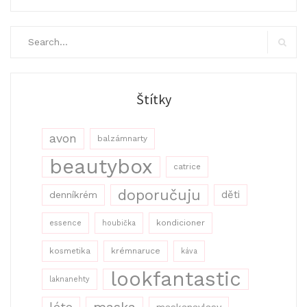
Search
for:
Search
Štítky
avon
balzámnarty
beautybox
catrice
doporučuju
děti
denníkrém
kondicioner
essence
houbička
kosmetika
krémnaruce
káva
lookfantastic
laknanehty