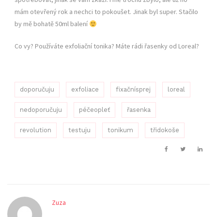
mám otevřený rok a nechci to pokoušet. Jinak byl super. Stačilo
by mě bohatě 50ml balení
Co vy? Používáte exfoliační tonika? Máte rádi řasenky od Loreal?
doporučuju
exfoliace
fixačnísprej
loreal
nedoporučuju
péčeopleť
řasenka
revolution
testuju
tonikum
třidokoše
Zuza