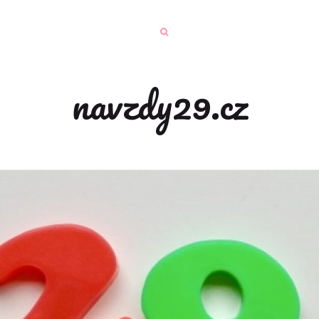
navzdy29.cz