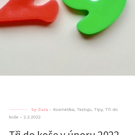
by
Zuza
-
Kosmetika
,
Testuju
,
Tipy
,
Tři do
koše
-
2.3.2022
Tři do koše v únoru 2022