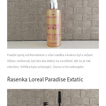
Fixační sprej od Revolution s vůní vanilka a kokos byl o ničem.
Vůbec nefixoval, byl docela dobrý na osvěžení. Ale to je tak
všechno. Střička byla ucházející. Znovu si ho nekoupím.
Řasenka Loreal Paradise Extatic