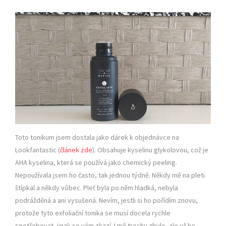
Toto tonikum jsem dostala jako dárek k objednávce na
Lookfantastic (
článek zde
). Obsahuje kyselinu glykolovou, což je
AHA kyselina, která se používá jako chemický peeling.
Nepoužívala jsem ho často, tak jednou týdně. Někdy mě na pleti
štípkal a někdy vůbec. Pleť byla po něm hladká, nebyla
podrážděná a ani vysušená. Nevím, jestli si ho pořídím znovu,
protože tyto exfoliační tonika se musí docela rychle
spotřebovat, jinak se vám zkazí. I mě trochu zbylo, ale už ho