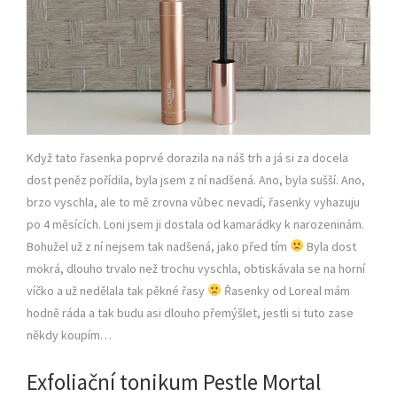
Když tato řasenka poprvé dorazila na náš trh a já si za docela
dost peněz pořídila, byla jsem z ní nadšená. Ano, byla sušší. Ano,
brzo vyschla, ale to mě zrovna vůbec nevadí, řasenky vyhazuju
po 4 měsících. Loni jsem ji dostala od kamarádky k narozeninám.
Bohužel už z ní nejsem tak nadšená, jako před tím
Byla dost
mokrá, dlouho trvalo než trochu vyschla, obtiskávala se na horní
víčko a už nedělala tak pěkné řasy
Řasenky od Loreal mám
hodně ráda a tak budu asi dlouho přemýšlet, jestli si tuto zase
někdy koupím…
Exfoliační tonikum Pestle Mortal