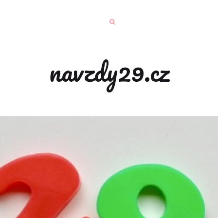
navzdy29.cz