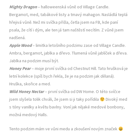
Mighty Dragon
– halloweenská vůně od Village Candle.
Bergamot, med, tabákové listy a tmavý mahagon. Nasládlá teplá
hřejivá vůně. Než mi svíčka přišla, četla jsem na FB, kde paní
psala, že cítí i dým, ale ten já tam naštěstí necítím. Z vůně jsem
nadšená.
Apple Wood
– limitka letošního podzimu zase od Village Candle.
Ambra, bergamot, jablka a dřevo. Tlumená vůně jablíček a dřeva.
Jablka na podzim musí být.
Honey Pear
– moje první svíčka od Chestnut Hill. Tato hrušková je
letní kolekce (spíš bych řekla, že je na podzim jak dělaná).
Hruška, skořice a med.
Wild Honey Nectar
– první svíčka od DW Home. O této svíčce
jsem slyšela tolik chváli, že jsem si ji taky pořídila
Divoký med
s tóny vanilky a květu bavlny. Voní jak nějaké medové bonbony,
možná medový Halls.
Tento podzim mám ve vůni medu a zkoušení novým značek