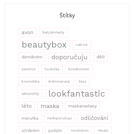
Štítky
avon
balzámnarty
beautybox
catrice
doporučuju
děti
denníkrém
kondicioner
essence
houbička
kosmetika
krémnaruce
káva
lookfantastic
laknanehty
maska
léto
maskanavlasy
odličování
meruňka
nedoporučuju
očníkrém
podzim
revolution
rituals