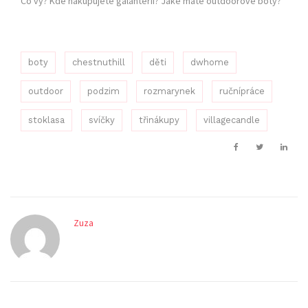
Co vy? Kde nakupujete galanterii? Jaké máte outdoorové boty?
boty
chestnuthill
děti
dwhome
outdoor
podzim
rozmarynek
ručnípráce
stoklasa
svíčky
třinákupy
villagecandle
Zuza