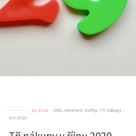
by
Zuza
-
Děti
,
Oblečení
,
Svíčky
,
Tři nákupy
-
6.11.2020
Tři nákupy v říjnu 2020