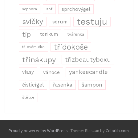
sprchovýgel
sephora
spf
testuju
svíčky
sérum
tip
tonikum
tvářenka
třidokoše
tělovémléko
třinákupy
třizbeautyboxu
yankeecandle
vlasy
vánoce
řasenka
šampon
čistícígel
štětce
Proudly powered by WordPress
|
Theme: Blaskan by
Colorlib.com
.