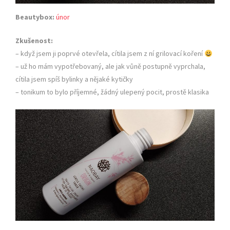
Beautybox:
únor
Zkušenost:
– když jsem ji poprvé otevřela, cítila jsem z ní grilovací koření
– už ho mám vypotřebovaný, ale jak vůně postupně vyprchala,
cítila jsem spíš bylinky a nějaké kytičky
– tonikum to bylo příjemné, žádný ulepený pocit, prostě klasika