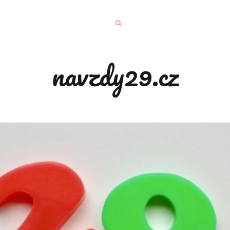
navzdy29.cz