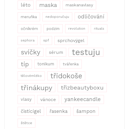
maska
léto
maskanavlasy
odličování
meruňka
nedoporučuju
očníkrém
podzim
revolution
rituals
sprchovýgel
sephora
spf
testuju
svíčky
sérum
tip
tonikum
tvářenka
třidokoše
tělovémléko
třinákupy
třizbeautyboxu
yankeecandle
vlasy
vánoce
řasenka
šampon
čistícígel
štětce