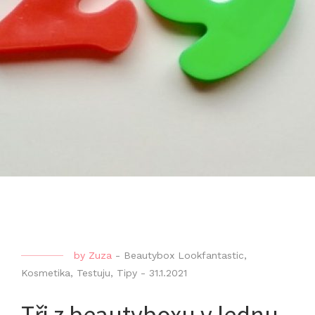
by
Zuza
-
Beautybox Lookfantastic
,
Kosmetika
,
Testuju
,
Tipy
-
31.1.2021
Tři z beautyboxu v lednu