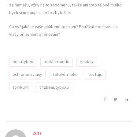
se nemažu, vždy na to zapomenu, takže ani toto tělové mléko
bych si nekoupila. Je to zbytečné.
Co vy? jaké je vaše oblíbené tonikum? Používáte ochranu na
vlasy při žehlení a fénování?
beautybox
lookfantastic
naobay
ochrananavlasy
tělovémléko
testuju
tonikum
třizbeautyboxu
Zuza