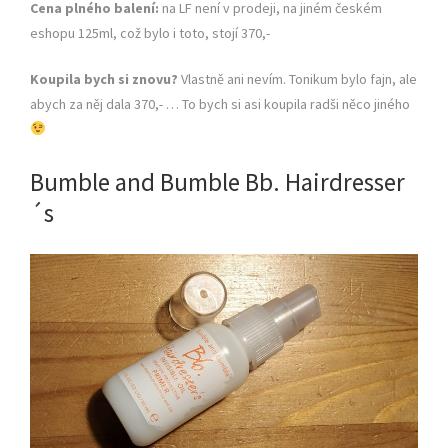
Cena plného balení:
na LF není v prodeji, na jiném českém
eshopu 125ml, což bylo i toto, stojí 370,-
Koupila bych si znovu?
Vlastně ani nevím. Tonikum bylo fajn, ale
abych za něj dala 370,- … To bych si asi koupila radši něco jiného
Bumble and Bumble Bb. Hairdresser
´s