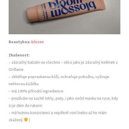
Beautybox:
březen
Zkušenost:
– zázračný balzám na všechno – něco jako je zázračný kelímek z
Oriflame
– zklidňuje popraskanou kůži, ochraňuje pokožku, vyživuje
nehtovou kůžičku
– má 100% přírodní ingredience
– používám na suché lokty, paty, i jako noční masku na ruce, kdy
si je dám do rukavic
– má hutnou konzistenci a nepěkně voní (nebo už ho mám
zkažený
)