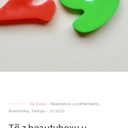
by
Zuza
-
Beautybox Lookfantastic
,
Kosmetika
,
Testuju
-
2.1.2023
Tři z beautyboxu v