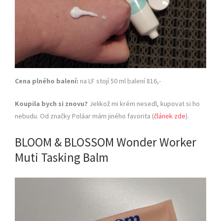
Cena plného balení:
na LF stojí 50 ml balení 816,-
Koupila bych si znovu?
Jelikož mi krém nesedl, kupovat si ho
nebudu. Od značky Poláar mám jiného favorita (
článek zde
).
BLOOM & BLOSSOM Wonder Worker
Muti Tasking Balm