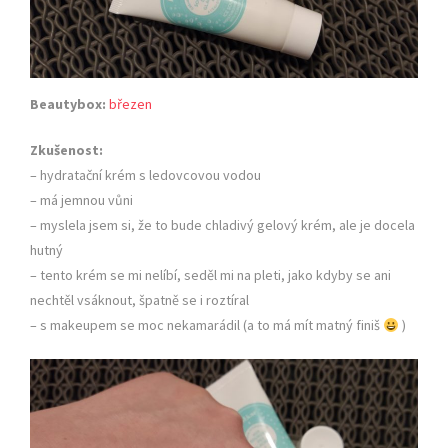
Beautybox:
březen
Zkušenost:
– hydratační krém s ledovcovou vodou
– má jemnou vůni
– myslela jsem si, že to bude chladivý gelový krém, ale je docela
hutný
– tento krém se mi nelíbí, seděl mi na pleti, jako kdyby se ani
nechtěl vsáknout, špatně se i roztíral
– s makeupem se moc nekamarádil (a to má mít matný finiš
)