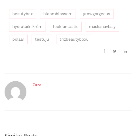
beautybox
bloomblossom
growgorgeous
hydratačníkrém
lookfantastic
maskanavlasy
polaar
testuju
třizbeautyboxu
Zuza
Similar Posts