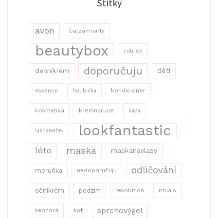
Štítky
avon
balzámnarty
beautybox
catrice
doporučuju
děti
denníkrém
kondicioner
essence
houbička
kosmetika
krémnaruce
káva
lookfantastic
laknanehty
maska
léto
maskanavlasy
odličování
meruňka
nedoporučuju
očníkrém
podzim
revolution
rituals
sprchovýgel
sephora
spf