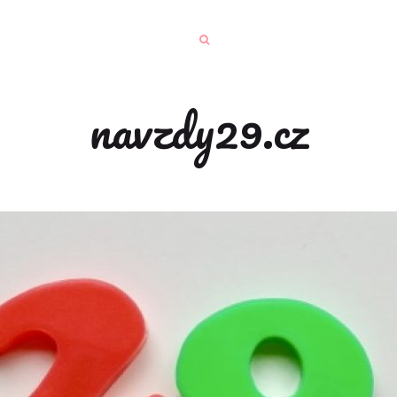
navzdy29.cz