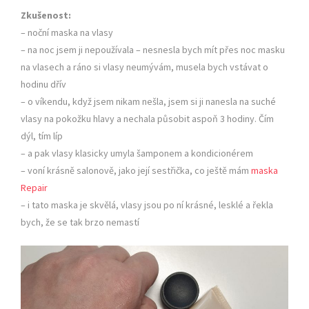
Zkušenost:
– noční maska na vlasy
– na noc jsem ji nepoužívala – nesnesla bych mít přes noc masku
na vlasech a ráno si vlasy neumývám, musela bych vstávat o
hodinu dřív
– o víkendu, když jsem nikam nešla, jsem si ji nanesla na suché
vlasy na pokožku hlavy a nechala působit aspoň 3 hodiny. Čím
dýl, tím líp
– a pak vlasy klasicky umyla šamponem a kondicionérem
– voní krásně salonově, jako její sestřička, co ještě mám
maska
Repair
– i tato maska je skvělá, vlasy jsou po ní krásné, lesklé a řekla
bych, že se tak brzo nemastí