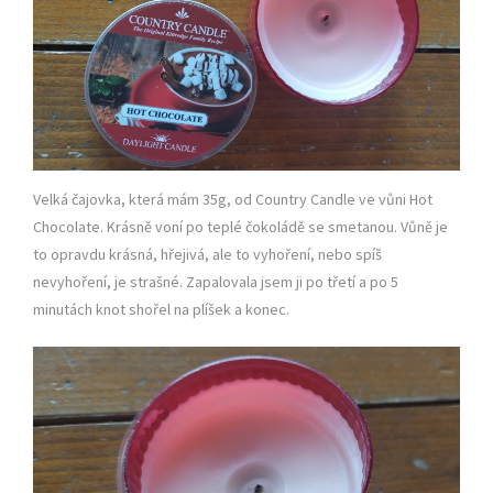
Velká čajovka, která mám 35g, od Country Candle ve vůni Hot
Chocolate. Krásně voní po teplé čokoládě se smetanou. Vůně je
to opravdu krásná, hřejivá, ale to vyhoření, nebo spíš
nevyhoření, je strašné. Zapalovala jsem ji po třetí a po 5
minutách knot shořel na plíšek a konec.