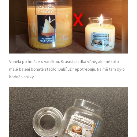
Voněla po hrušce s vanilkou. Krásná sladká vůně, ale mě toto
malé balení bohatě stačilo. Další už nepotřebuju. Na mě tam bylo
hodně vanilky.