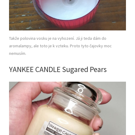
Takže polovina vosku je na vyhození. Já ji teda dám do
aromalampy, ale toto je k vzteku. Proto tyto čajovky moc
nemusím.
YANKEE CANDLE Sugared Pears