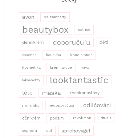
avon
balzámnarty
beautybox
catrice
doporučuju
děti
denníkrém
kondicioner
essence
houbička
kosmetika
krémnaruce
káva
lookfantastic
laknanehty
maska
léto
maskanavlasy
odličování
meruňka
nedoporučuju
očníkrém
podzim
revolution
rituals
sprchovýgel
sephora
spf