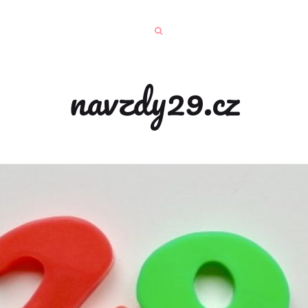
navzdy29.cz