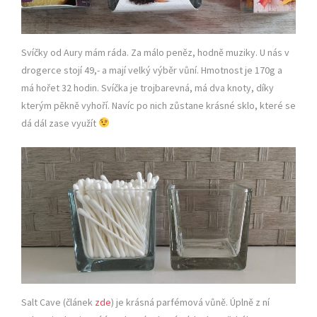
Svíčky od Aury mám ráda. Za málo peněz, hodně muziky. U nás v
drogerce stojí 49,- a mají velký výběr vůní. Hmotnost je 170g a
má hořet 32 hodin. Svíčka je trojbarevná, má dva knoty, díky
kterým pěkně vyhoří. Navíc po nich zůstane krásné sklo, které se
dá dál zase využít
Salt Cave (článek
zde
) je krásná parfémová vůně. Úplně z ní