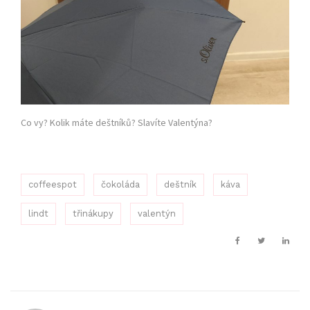
Co vy? Kolik máte deštníků? Slavíte Valentýna?
coffeespot
čokoláda
deštník
káva
lindt
třinákupy
valentýn