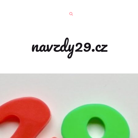
navzdy29.cz