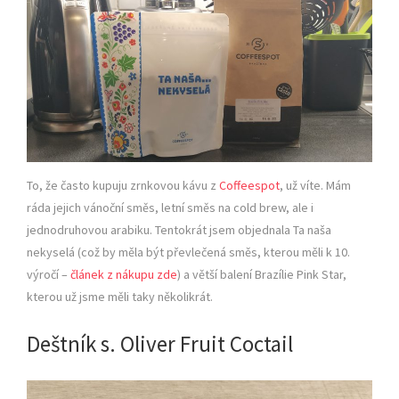
To, že často kupuju zrnkovou kávu z
Coffeespot
, už víte. Mám
ráda jejich vánoční směs, letní směs na cold brew, ale i
jednodruhovou arabiku. Tentokrát jsem objednala Ta naša
nekyselá (což by měla být převlečená směs, kterou měli k 10.
výročí –
článek z nákupu zde
) a větší balení Brazílie Pink Star,
kterou už jsme měli taky několikrát.
Deštník s. Oliver Fruit Coctail