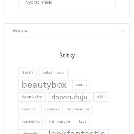
Search
for:
Search
Štítky
avon
balzámnarty
beautybox
catrice
doporučuju
děti
denníkrém
kondicioner
essence
houbička
kosmetika
krémnaruce
káva
lookfantastic
laknanehty