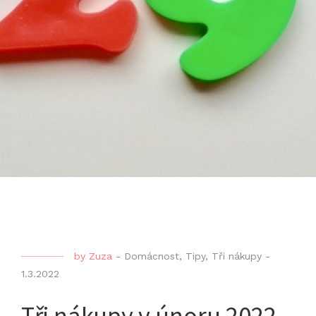
by
Zuza
-
Domácnost
,
Tipy
,
Tři nákupy
-
1.3.2022
Tři nákupy v únoru 2022