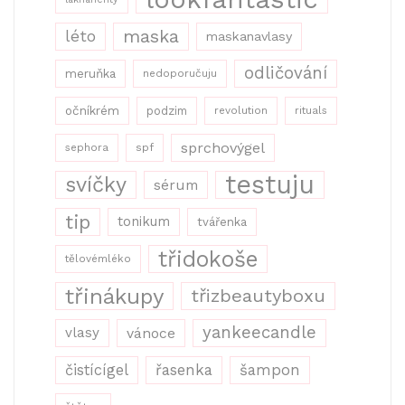
maska
léto
maskanavlasy
odličování
meruňka
nedoporučuju
očníkrém
podzim
revolution
rituals
sprchovýgel
sephora
spf
testuju
svíčky
sérum
tip
tonikum
tvářenka
třidokoše
tělovémléko
třinákupy
třizbeautyboxu
yankeecandle
vlasy
vánoce
řasenka
šampon
čistícígel