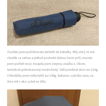
Zoufale jsem potřebovala deštník do kabelky. Můj starý to má
chudák za sebou a jelikož poslední dobou často prší, musela
jsem pořídit nový. Koupila jsem stejnou značku s. Oliver,
tentokrát jednobarevný modrošedý. Váží poměrně dost asi 310g.
V hledáčku jsem měla lehčí asi 190g. Nakonec vyhrála cena, na
Alze mě v akci vyšel na 280,-